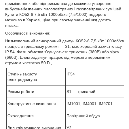
приміщеннях або підприємствах де можливе утворення
вибухонебезпечних пилоповітряних і газоповітряних сумішей.
Купити КО52-6 7,5 кВт 1000об/хв (7,5/1000) недорого
можливо в Харкові, ціна при своєму значенні ккд досить
низька.
Особливості виконання:
Низьковольтний асинхронний двигун КО52-6 7,5 кВт 1000об/хв
працює в тривалому режимі ―
S
1, має хороший захист класу
І
P
54. Фази обмотки з'єднуються: трикутник (380В) або зірка
(660В). Електродвигун працює від мережі з перемінним
струмом частотою 50 Гц.
Ступінь захисту
IP
54
електродвигуна
Режим роботи
S
1 ― тривалий
Конструктивне виконання
IM1001, IM4001, IM9701
Охолодження
Повітряний обдув
Вид кліматичного виконання
У2