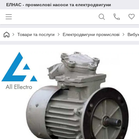
ЕЛНАС - промислові насоси та електродвигуни
Товари та послуги
Електродвигуни промислові
Вибух