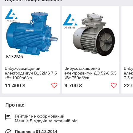
Вибухозахищений
Вибухозахищений
Виб
електродвигун В132М6 7,5
електродвигун ДО 52-8 5,5
еле
кВт 1000об/хв
кВт 750об/хв
7,5 
11 400
9 700
22 
₴
₴
Про нас
Рейтинг не сформований
Менше 5 відгуків за останній рік
Працює з 01.12.2014