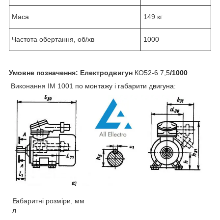
Маса
149 кг
Частота обертання, об/хв
1000
Умовне позначення:
Електродвигун
КО52-6 7,5
/1000
Виконання
IM 1001
по монтажу і габарити двигуна:
Е
Габаритні розміри, мм
л
.