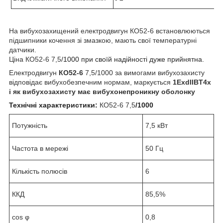
На вибухозахищений електродвигун КО52-6 встановлюються
підшипники кочення зі змазкою, мають свої температурні
датчики.
Ціна КО52-6 7,5
/1000 при своїй надійності дуже прийнятна.
Електродвигун
КО52-6
7,5
/1000 за вимогами вибухозахисту
відповідає вибухобезпечним нормам, маркується
1ExdIIBT4х
і як вибухозахисту має вибухонепроникну оболонку
Технічні характеристики:
КО52-6 7,5
/1000
Потужність
7,5 кВт
Частота в мережі
50 Гц
Кількість полюсів
6
ККД
85,5%
cos φ
0,8