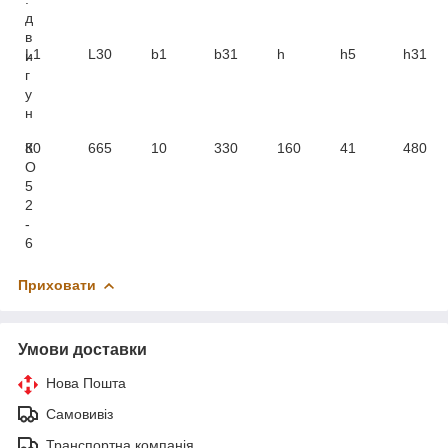
д
в
L1
L30
b1
b31
h
h5
h31
и
г
у
н
К
80
665
10
330
160
41
480
О
5
2
-
6
Приховати
Умови доставки
Нова Пошта
Самовивіз
Транспортна компанія