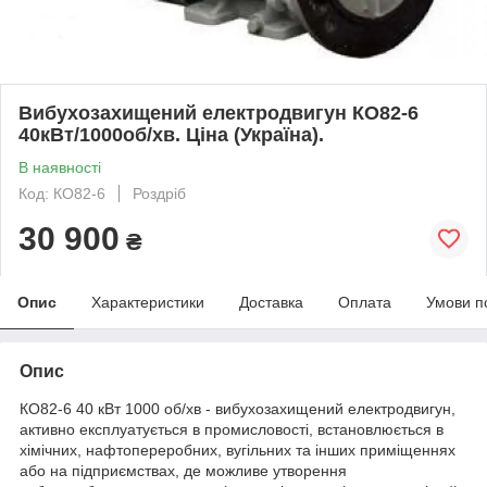
Вибухозахищений електродвигун КО82-6
40кВт/1000об/хв. Ціна (Україна).
В наявності
Код: КО82-6
Роздріб
30 900
₴
Опис
Характеристики
Доставка
Оплата
Умови п
Опис
КО82-6 40 кВт 1000 об/хв - вибухозахищений електродвигун,
активно експлуатується в промисловості, встановлюється в
хімічних, нафтопереробних, вугільних та інших приміщеннях
або на підприємствах, де можливе утворення