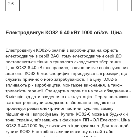
2-6
Електродвигун КО82-6 40 кВт 1000 об/хв. Ціна.
Електродвигун КО82-6 знятий з виробництва на користь
електродвигунів серій ВАО, тому електродвигуни серії ДО
поставляються тільки з тривалого складського зберігання.
Ціна КО82-6 40 кВт, як правило, значно нижче своїх сучасних
аналогів. КО82-6 має специфічні приєднувальні розміри, що і
служить причиною його затребуваності. На ціну КО82-6
впливають рік виробництва, монтажне виконання, а також
тривалість гарантії. Стандартна гарантія на таке обладнання -
6 місяців від дати введення в експлуатацію. Перед поставкою
всі електродвигуни складського зберігання піддаються
процедурі ревізії електричної частини, сушінні, заміну
підшипників і випробувань. Купити КО82-6 можна в будь-якій
точці України, зв'язавшись з фахівцем ПП «ОЛ Електро». Ціна
КО82-6 40/1000 буде визначена індивідуально. Для того щоб
купити КО82-6 потрібно залишити заявку на сайті або