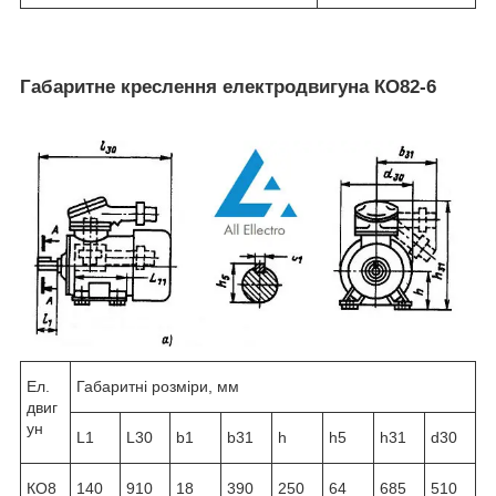
Габаритне креслення
електродвигуна КО82-6
Ел.
Габаритні розміри, мм
двиг
ун
L1
L30
b1
b31
h
h5
h31
d30
КО8
140
910
18
390
250
64
685
510