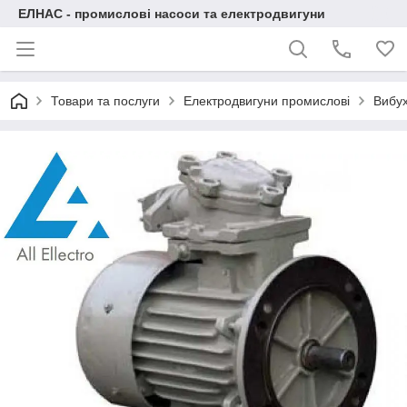
ЕЛНАС - промислові насоси та електродвигуни
Товари та послуги
Електродвигуни промислові
Вибух