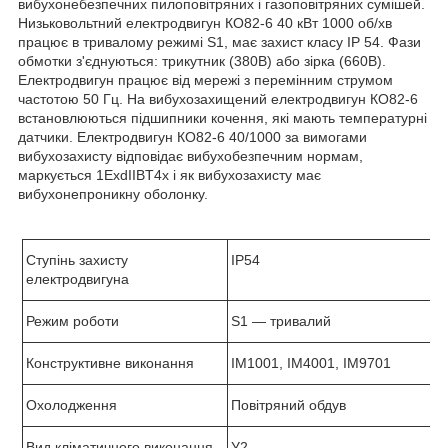
вибухонебезпечних пилоповітряних і газоповітряних сумішей.
Низьковольтний електродвигун КО82-6 40 кВт 1000 об/хв
працює в тривалому режимі S1, має захист класу ІР 54. Фази
обмотки з'єднуються: трикутник (380В) або зірка (660В).
Електродвигун працює від мережі з перемінним струмом
частотою 50 Гц. На вибухозахищений електродвигун КО82-6
встановлюються підшипники кочення, які мають температурні
датчики. Електродвигун КО82-6 40/1000 за вимогами
вибухозахисту відповідає вибухобезпечним нормам,
маркується 1ExdIIBT4х і як вибухозахисту має
вибухонепроникну оболонку.
Ступінь захисту
IP
54
електродвигуна
Режим роботи
S
1 ― тривалий
Конструктивне виконання
IM1001, IM4001, IM9701
Охолодження
Повітряний обдув
Вид кліматичного виконання
У2