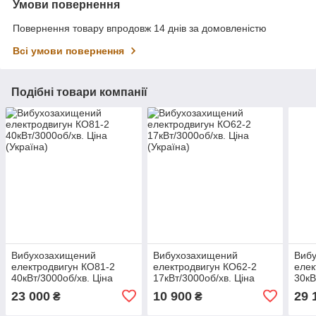
Умови повернення
Повернення товару впродовж 14 днів за домовленістю
Всі умови повернення
Подібні товари компанії
Вибухозахищений
Вибухозахищений
Виб
електродвигун КО81-2
електродвигун КО62-2
елек
40кВт/3000об/хв. Ціна
17кВт/3000об/хв. Ціна
30кВ
(Україна)
(Україна)
(Укр
23 000
10 900
29 
₴
₴