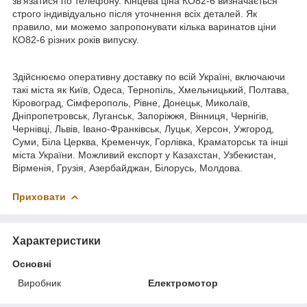
зв'язатися по телефону. Кінцева ціна КО82-6 визначається
строго індивідуально після уточнення всіх деталей. Як
правило, ми можемо запропонувати кілька варинатов ціни
КО82-6 різних років випуску.
Здійснюємо оперативну доставку по всій Україні, включаючи
такі міста як Київ, Одеса, Тернопіль, Хмельницький, Полтава,
Кіровоград, Сімферополь, Рівне, Донецьк, Миколаїв,
Дніпропетровськ, Луганськ, Запоріжжя, Вінниця, Чернігів,
Чернівці, Львів, Івано-Франківськ, Луцьк, Херсон, Ужгород,
Суми, Біла Церква, Кременчук, Горлівка, Краматорськ та інші
міста України. Можливий експорт у Казахстан, Узбекистан,
Вірменія, Грузія, Азербайджан, Білорусь, Молдова.
Приховати
Характеристики
Основні
Виробник
Електромотор