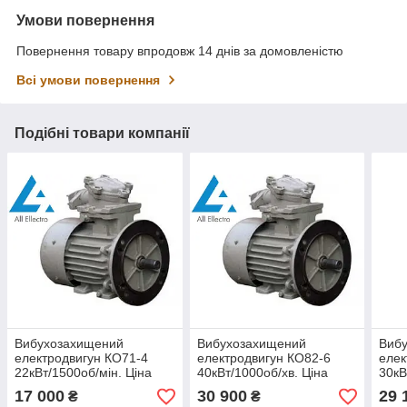
Умови повернення
Повернення товару впродовж 14 днів за домовленістю
Всі умови повернення
Подібні товари компанії
Вибухозахищений
Вибухозахищений
Виб
електродвигун КО71-4
електродвигун КО82-6
елек
22кВт/1500об/мін. Ціна
40кВт/1000об/хв. Ціна
30кВ
(Україна).
(Україна).
(Укр
17 000
30 900
29 
₴
₴