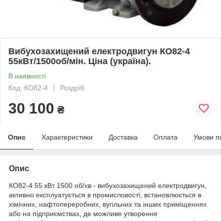
Вибухозахищений електродвигун КО82-4
55кВт/1500об/мін. Ціна (україна).
В наявності
Код: КО82-4
Роздріб
30 100
₴
Опис
Характеристики
Доставка
Оплата
Умови п
Опис
КО82-4 55 кВт 1500 об/хв - вибухозахищений електродвигун,
активно експлуатується в промисловості, встановлюється в
хімічних, нафтопереробних, вугільних та інших приміщеннях
або на підприємствах, де можливе утворення