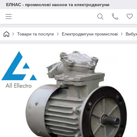
ЕЛНАС - промислові насоси та електродвигуни
Товари та послуги
Електродвигуни промислові
Вибух