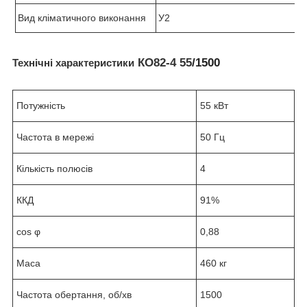
Вид кліматичного виконання
У2
КО82-4 55
/1500
Технічні характеристики
Потужність
55 кВт
Частота в мережі
50 Гц
Кількість полюсів
4
ККД
91%
cos φ
0,88
Маса
460 кг
Частота обертання, об/хв
1500