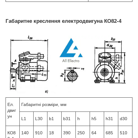
Габаритне креслення електродвигуна КО82-4
Ел.
Габаритні розміри, мм
двиг
ун
L1
L30
b1
b31
h
h5
h31
d30
КО8
140
910
18
390
250
64
685
510