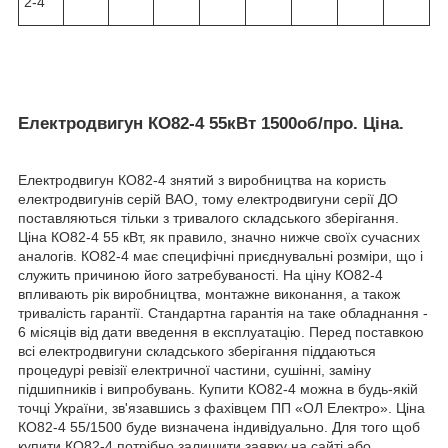
2-4
Електродвигун КО82-4 55кВт 1500об/про. Ціна.
Електродвигун КО82-4 знятий з виробництва на користь
електродвигунів серій ВАО, тому електродвигуни серії ДО
поставляються тільки з тривалого складського зберігання.
Ціна КО82-4 55 кВт, як правило, значно нижче своїх сучасних
аналогів. КО82-4 має специфічні приєднувальні розміри, що і
служить причиною його затребуваності. На ціну КО82-4
впливають рік виробництва, монтажне виконання, а також
тривалість гарантії. Стандартна гарантія на таке обладнання -
6 місяців від дати введення в експлуатацію. Перед поставкою
всі електродвигуни складського зберігання піддаються
процедурі ревізії електричної частини, сушінні, заміну
підшипників і випробувань. Купити КО82-4 можна в будь-якій
точці України, зв'язавшись з фахівцем ПП «ОЛ Електро». Ціна
КО82-4 55/1500 буде визначена індивідуально. Для того щоб
купити КО82-4 потрібно залишити заявку на сайті або