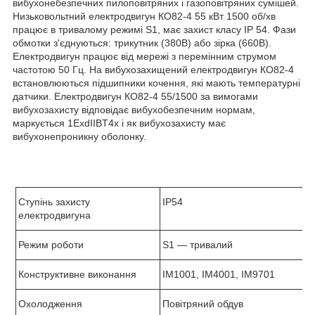
вибухонебезпечних пилоповітряних і газоповітряних сумішей.
Низьковольтний електродвигун КО82-4 55 кВт 1500 об/хв
працює в тривалому режимі S1, має захист класу ІР 54. Фази
обмотки з'єднуються: трикутник (380В) або зірка (660В).
Електродвигун працює від мережі з перемінним струмом
частотою 50 Гц. На вибухозахищений електродвигун КО82-4
встановлюються підшипники кочення, які мають температурні
датчики. Електродвигун КО82-4 55/1500 за вимогами
вибухозахисту відповідає вибухобезпечним нормам,
маркується 1ExdIIBT4х і як вибухозахисту має
вибухонепроникну оболонку.
Ступінь захисту
IP
54
електродвигуна
Режим роботи
S
1 ― тривалий
Конструктивне виконання
IM1001, IM4001, IM9701
Охолодження
Повітряний обдув