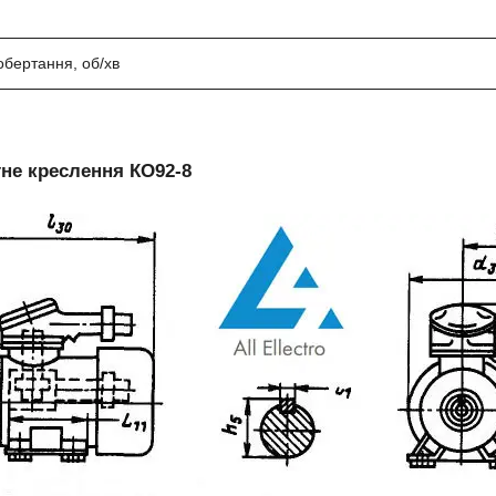
обертання, об/хв
не креслення КО92-8