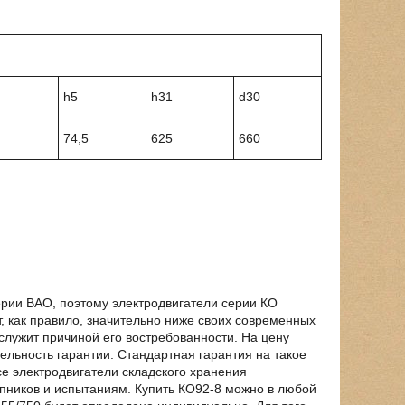
h5
h31
d30
74,5
625
660
серии ВАО, поэтому электродвигатели серии КО
т, как правило, значительно ниже своих современных
служит причиной его востребованности. На цену
ельность гарантии. Стандартная гарантия на такое
се электродвигатели складского хранения
ипников и испытаниям. Купить КО92-8 можно в любой