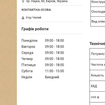
пр. Науки, 60, Харків, Україна
Констру
Охолод
Ігор Чалий
Вид клім
Графік роботи
Понеділок
09:00
18:00
Технічн
Вівторок
09:00
18:00
Середа
09:00
18:00
Потужніс
Четвер
09:00
18:00
Частота 
Пʼятниця
09:00
18:00
Субота
11:00
15:00
Кількість
Неділя
Вихідний
ККД
cos φ