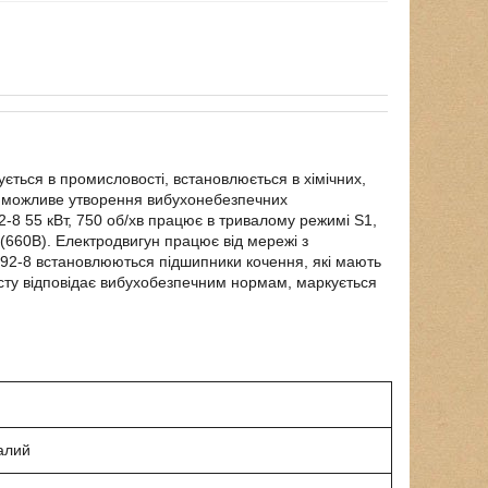
ується в промисловості, встановлюється в хімічних,
е можливе утворення вибухонебезпечних
-8 55 кВт, 750 об/хв працює в тривалому режимі S1,
 (660В). Електродвигун працює від мережі з
92-8 встановлюються підшипники кочення, які мають
сту відповідає вибухобезпечним нормам, маркується
алий