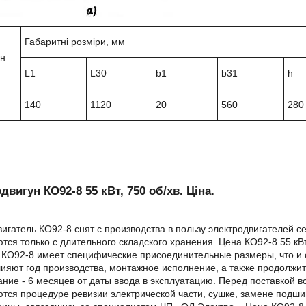
Габаритні розміри, мм
ун
L1
L30
b1
b31
h
140
1120
20
560
280
двигун КО92-8 55 кВт, 750 об/хв. Ціна.
игатель КО92-8 снят с производства в пользу электродвигателей 
тся только с длительного складского хранения. Цена КО92-8 55 кВ
 КО92-8 имеет специфические присоединительные размеры, что и 
ияют год производства, монтажное исполнение, а также продолжит
ние - 6 месяцев от даты ввода в эксплуатацию. Перед поставкой в
тся процедуре ревизии электрической части, сушке, замене подш