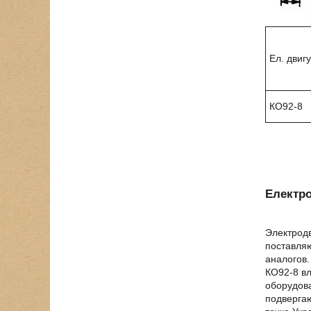
Ел. двиг
КО92-8
Електро
Электродв
поставляю
аналогов.
КО92-8 вл
оборудова
подвергаю