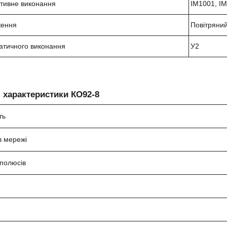
ктивне виконання
IM1001, I
ження
Повітряни
атичного виконання
У2
і характеристики
КО92-8
ть
в мережі
 полюсів