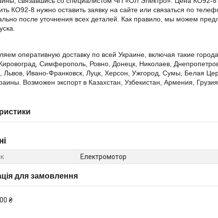
аины, связавшись со специалистом ЧП «ОЛ Электро». Цена КО92-8 
ить КО92-8 нужно оставить заявку на сайте или связаться по теле
льно после уточнения всех деталей. Как правило, мы можем пред
уска.
яем оперативную доставку по всей Украине, включая такие города
Кировоград, Симферополь, Ровно, Донецк, Николаев, Днепропетровс
 Львов, Ивано-Франковск, Луцк, Херсон, Ужгород, Сумы, Белая Цер
раины. Возможен экспорт в Казахстан, Узбекистан, Армения, Грузи
ристики
ні
к
Електромотор
ція для замовлення
00 ₴