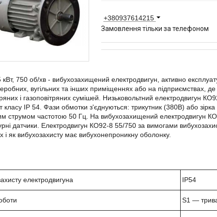
+380937614215
Замовлення тільки за телефоном
 кВт, 750 об/хв - вибухозахищений електродвигун, активно експлуат
робних, вугільних та інших приміщеннях або на підприємствах, д
ряних і газоповітряних сумішей. Низьковольтний електродвигун КО92
т класу ІР 54. Фази обмотки з'єднуються: трикутник (380В) або зірка
м струмом частотою 50 Гц. На вибухозахищений електродвигун КО
рні датчики. Електродвигун КО92-8 55/750 за вимогами вибухозахи
х і як вибухозахисту має вибухонепроникну оболонку.
захисту електродвигуна
IP
54
оботи
S
1 ― трив