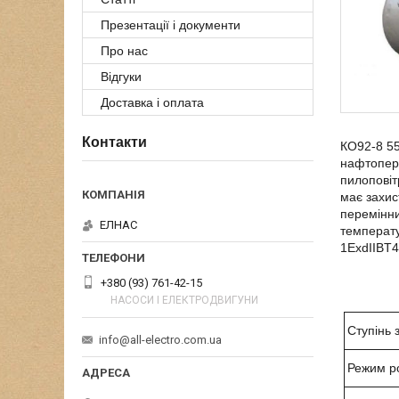
Презентації і документи
Про нас
Відгуки
Доставка і оплата
Контакти
КО92-8 55
нафтопере
пилоповіт
має захис
перемінни
ЕЛНАС
температу
1ExdIIBT4
+380 (93) 761-42-15
НАСОСИ І ЕЛЕКТРОДВИГУНИ
Ступінь 
info@all-electro.com.ua
Режим р