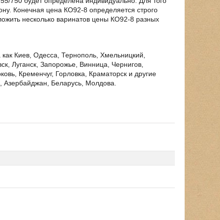
55/750 будет определена индивидуально. Для того
фону. Конечная цена КО92-8 определяется строго
ложить несколько варинатов цены КО92-8 разных
 как Киев, Одесса, Тернополь, Хмельницкий,
к, Луганск, Запорожье, Винница, Чернигов,
ковь, Кременчуг, Горловка, Краматорск и другие
я, Азербайджан, Беларусь, Молдова.