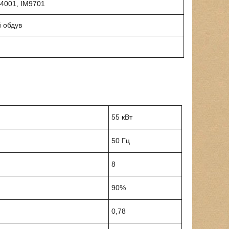
M4001, IM9701
й обдув
55 кВт
50 Гц
8
90%
0,78