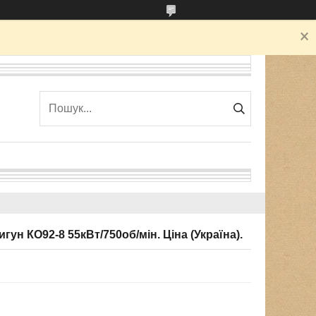
н КО92-8 55кВт/750об/мін. Ціна (Україна).