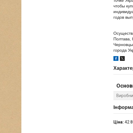
точке Укр
чтобы куп
индивидуа
годов вып
Осуществл
Полтава, 
Черновцы,
города Ук
Характе
Основ
Виробни
Інформа
Ціна:
42 8