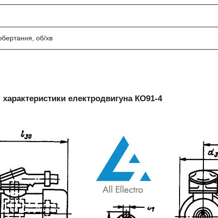
обертання, об/хв
і характеристики електродвигуна КО91-4