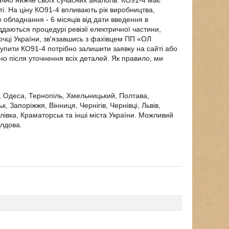
начно нижче своїх сучасних аналогів. КО91-4 має
і. На ціну КО91-4 впливають рік виробництва,
 обладнання - 6 місяців від дати введення в
даються процедурі ревізії електричної частини,
точці України, зв'язавшись з фахівцем ПП «ОЛ
упити КО91-4 потрібно залишити заявку на сайті або
но після уточнення всіх деталей. Як правило, ми
в, Одеса, Тернопіль, Хмельницький, Полтава,
, Запоріжжя, Вінниця, Чернігів, Чернівці, Львів,
лівка, Краматорськ та інші міста України. Можливий
олдова.