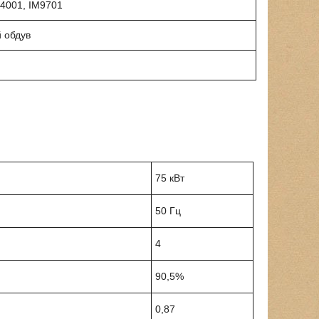
M4001, IM9701
й обдув
75 кВт
50 Гц
4
90,5%
0,87