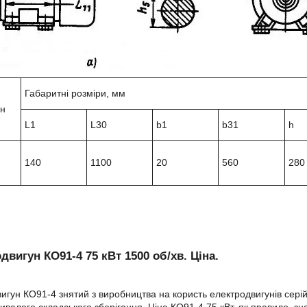
Габаритні розміри, мм
ун
L1
L30
b1
b31
h
140
1100
20
560
280
двигун КО91-4 75 кВт 1500 об/хв. Ціна.
игун КО91-4 знятий з виробництва на користь електродвигунів сері