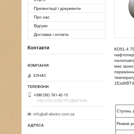
Презентації і документи
Про нас
Відгуки
Доставка і оплата
Контакти
КО91-4 75
нафтопере
пилоповіт
має захис
перемінни
ЕЛНАС
температу
1ExdIIBT4
+380 (93) 761-42-15
НАСОСИ І ЕЛЕКТРОДВИГУНИ
Ступінь 
info@all-electro.com.ua
Режим р