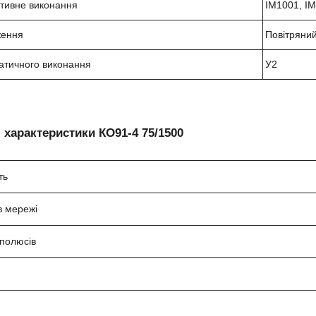
ктивне виконання
IM1001, I
ження
Повітряни
атичного виконання
У2
і характеристики
КО91-4 75
/1500
ть
в мережі
 полюсів