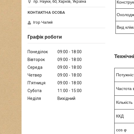
пр. Науки, 60, Харків, Україна
Констру
Охолод
Ігор Чалий
Вид клім
Графік роботи
Понеділок
09:00
18:00
Технічн
Вівторок
09:00
18:00
Середа
09:00
18:00
Потужніс
Четвер
09:00
18:00
Пʼятниця
09:00
18:00
Частота 
Субота
11:00
15:00
Неділя
Вихідний
Кількість
ККД
cos φ