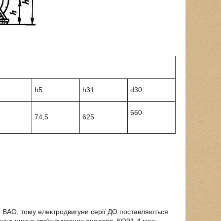
h5
h31
d30
660
74,5
625
й ВАО, тому електродвигуни серії ДО поставляються