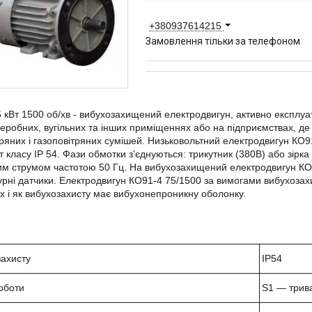
+380937614215
Замовлення тільки за телефоном
 кВт 1500 об/хв - вибухозахищений електродвигун, активно експлуат
робних, вугільних та інших приміщеннях або на підприємствах, д
ряних і газоповітряних сумішей. Низьковольтний електродвигун КО9
т класу ІР 54. Фази обмотки з'єднуються: трикутник (380В) або зірка
м струмом частотою 50 Гц. На вибухозахищений електродвигун КО
рні датчики. Електродвигун КО91-4 75/1500 за вимогами вибухозах
х і як вибухозахисту має вибухонепроникну оболонку.
захисту
IP
54
оботи
S
1 ― трив