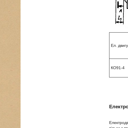
Ел. двиг
КО91-4
Електро
Електродв