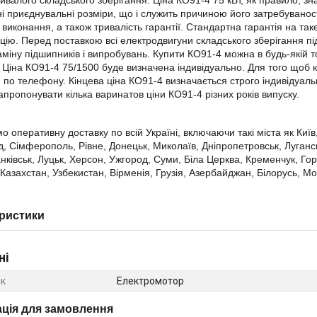
тривалого складського зберігання. Ціна КО91-4 75 кВт, як правило, з
і приєднувальні розміри, що і служить причиною його затребуваност
виконання, а також тривалість гарантії. Стандартна гарантія на таке
цію. Перед поставкою всі електродвигуни складського зберігання під
заміну підшипників і випробувань. Купити КО91-4 можна в будь-якій 
 Ціна КО91-4 75/1500 буде визначена індивідуально. Для того щоб к
я по телефону. Кінцева ціна КО91-4 визначається строго індивідуаль
пропонувати кілька варинатов ціни КО91-4 різних років випуску.
о оперативну доставку по всій Україні, включаючи такі міста як Киї
д, Сімферополь, Рівне, Донецьк, Миколаїв, Дніпропетровськ, Луганськ
нківськ, Луцьк, Херсон, Ужгород, Суми, Біла Церква, Кременчук, Гор
 Казахстан, Узбекистан, Вірменія, Грузія, Азербайджан, Білорусь, М
ристики
ні
к
Електромотор
ція для замовлення