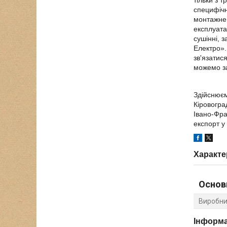
тільки з 
специфічн
монтажне 
експлуата
сушінні, 
Електро».
зв'язатис
можемо за
Здійснюєм
Кіровогра
Івано-Фра
експорт у
Характе
Основ
Виробни
Інформа