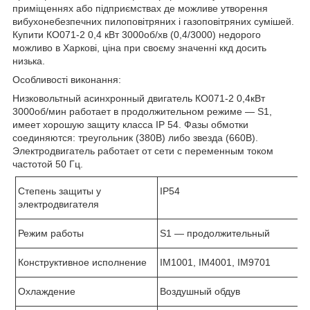
приміщеннях або підприємствах де можливе утворення
вибухонебезпечних пилоповітряних і газоповітряних сумішей.
Купити КО071-2 0,4 кВт 3000об/хв (0,4/3000) недорого
можливо в Харкові, ціна при своєму значенні ккд досить
низька.
Особливості виконання:
Низковольтный асинхронный двигатель КО071-2 0,4кВт
3000об/мин работает в продолжительном режиме ―
S
1,
имеет хорошую защиту класса
І
P
54. Фазы обмотки
соединяются: треугольник (380В) либо звезда (660В).
Электродвигатель работает от сети с переменным током
частотой 50 Гц.
Степень защиты у
IP
54
электродвигателя
Режим работы
S
1 ― продолжительный
Конструктивное исполнение
IM1001, IM4001, IM9701
Охлаждение
Воздушный обдув