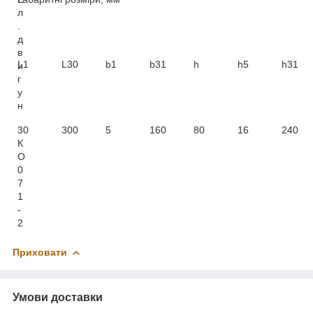
л
.
д
в
L1
L30
b1
b31
h
h5
h31
и
г
у
н
30
300
5
160
80
16
240
К
О
0
7
1
-
2
Приховати
Умови доставки