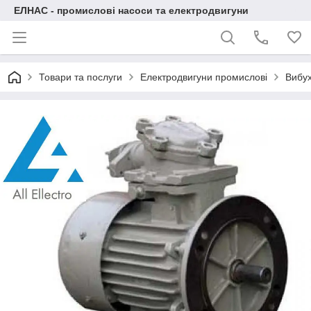
ЕЛНАС - промислові насоси та електродвигуни
Товари та послуги
Електродвигуни промислові
Вибух