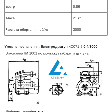
cos φ
0,86
Маса
21 кг
Частота обертання, об/хв
3000
Умовне позначення:
Електродвигун
КО071-2
0,4/3000
Виконання
IM 1001
по монтажу і габарити двигуна:
Е
Габаритні розміри, мм