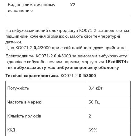
Вид по климатическому
У2
исполнению
На вибухозахищений електродвигун КО071-2 встановлюються
підшипники кочення зі змазкою, мають свої температурні
датчики.
Ціна КО071-2
0,4
/3000 при своїй надійності дуже прийнятна.
Електродвигун
КО071-2
0,4
/3000 за вимогами вибухозахисту
відповідає вибухобезпечним нормам, маркується
1ExdIIBT4х
і як вибухозахисту має вибухонепроникну оболонку
Технічні характеристики:
КО071-2
0,4/3000
Потужність
0,4 кВт
Частота в мережі
50 Гц
Кількість полюсів
2
ККД
69%