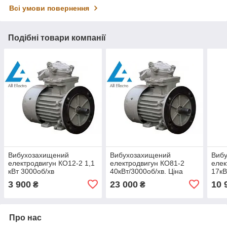
Всі умови повернення
Подібні товари компанії
Вибухозахищений
Вибухозахищений
Виб
електродвигун КО12-2 1,1
електродвигун КО81-2
елек
кВт 3000об/хв
40кВт/3000об/хв. Ціна
17кВ
(Україна)
(Укр
3 900
23 000
10 
₴
₴
Про нас