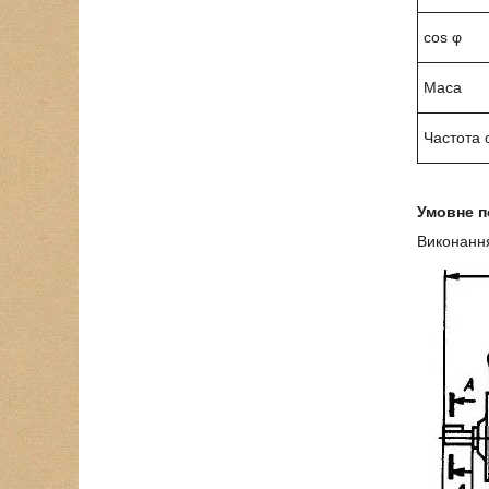
cos φ
Маса
Частота 
Умовне п
Виконан