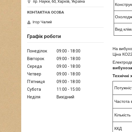
пр. Науки, 60, Харків, Україна
Констру
Охолод
Ігор Чалий
Вид клім
Графік роботи
На вибухо
Понеділок
09:00
18:00
Ціна
КО22
Вівторок
09:00
18:00
Електрод
Середа
09:00
18:00
вибухоза
Четвер
09:00
18:00
Технічні
Пʼятниця
09:00
18:00
Потужніс
Субота
11:00
15:00
Неділя
Вихідний
Частота 
Кількість
ККД