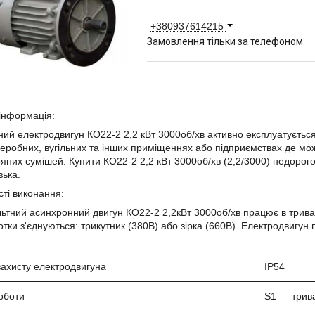
+380937614215
Замовлення тільки за телефоном
інформація:
ий електродвигун КО22-2 2,2 кВт 3000об/хв активно експлуатується 
робних, вугільних та інших приміщеннях або підприємствах де мо
ряних сумішей. Купити КО22-2 2,2 кВт 3000об/хв (2,2/3000) недорого
зька.
ті виконання:
льтний асинхронний двигун
КО22-2 2,2
кВт 3000об/хв працює в три
тки з'єднуються: трикутник (380В) або зірка (660В). Електродвигу
захисту електродвигуна
IP
54
оботи
S
1 ― трив