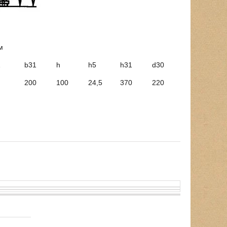
м
1
b31
h
h5
h31
d30
200
100
24,5
370
220