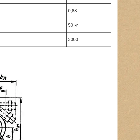
0,88
50 кг
3000