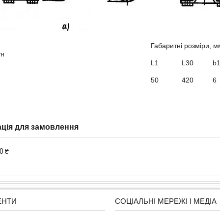
Габаритні розміри, м
ун
L1
L30
b
50
420
6
ція для замовлення
0 ₴
ЕНТИ
СОЦІАЛЬНІ МЕРЕЖІ І МЕДІА