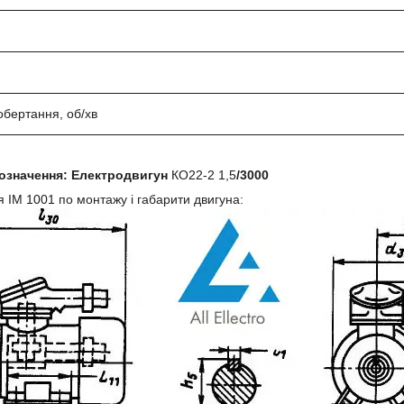
обертання, об/хв
означення:
Електродвигун
КО22-2 1,5
/3000
ня
IM 1001
по монтажу і габарити двигуна: