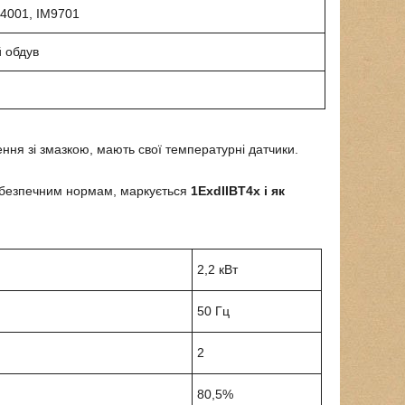
M4001, IM9701
й обдув
ня зі змазкою, мають свої температурні датчики.
хобезпечним нормам, маркується
1ExdIIBT4х і як
2,2 кВт
50 Гц
2
80,5%