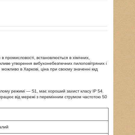
в промисловості, встановлюється в хімічних,
жливе утворення вибухонебезпечних пилоповітряних і
 можливо в Харкові, ціна при своєму значенні ккд
валому режимі ―
S
1, має хороший захист класу
І
P
54.
н працює від мережі з перемінним струмом частотою 50
алий