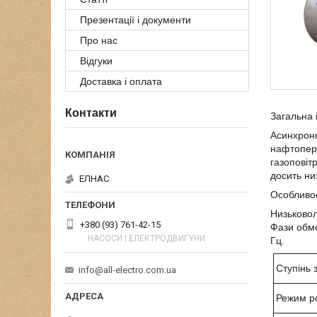
Презентації і документи
Про нас
Відгуки
Доставка і оплата
Контакти
Загальна 
Асинхронн
нафтопере
газоповіт
досить ни
ЕЛНАС
Особливос
Низьково
+380 (93) 761-42-15
Фази обмо
НАСОСИ І ЕЛЕКТРОДВИГУНИ
Гц.
Ступінь 
info@all-electro.com.ua
Режим р