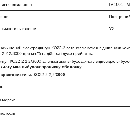
ктивне виконання
IM1001, I
ження
Повітряни
атичного виконання
У2
захищений електродвигун КО22-2 встановлюються підшипники кочен
-2 2,2
/3000 при своїй надійності дуже прийнятна.
вигун
КО22-2 2,2
/3000 за вимогами вибухозахисту відповідає вибу
хисту має вибухонепроникну оболонку
 характеристики:
КО22-2
2,2
/3000
ть
в мережі
 полюсів