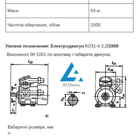
Маса
63 кг
Частота обертання, об/хв
1500
Умовне позначення:
Електродвигун
КО31-4 2,2
/1500
Виконання
IM 1001
по монтажу і габарити двигуна:
Е
Габаритні розміри, мм
л
.