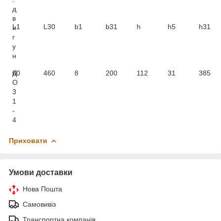
д
в
L1
L30
b1
b31
h
h5
h31
и
г
у
н
Д
60
460
8
200
112
31
385
О
3
1
-
4
Приховати
Умови доставки
Нова Пошта
Самовивіз
Транспортна компанія