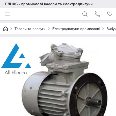
ЕЛНАС - промислові насоси та електродвигуни
Товари та послуги
Електродвигуни промислові
Вибух