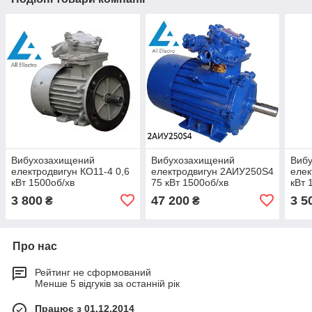
Вибухозахищений
Вибухозахищений
Виб
електродвигун КО11-4 0,6
електродвигун 2АИУ250Ѕ4
елек
кВт 1500об/хв
75 кВт 1500об/хв
кВт 
3 800
47 200
3 5
₴
₴
Про нас
Рейтинг не сформований
Менше 5 відгуків за останній рік
Працює з 01.12.2014