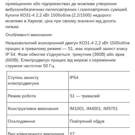
приміщеннях або підприємствах де можливе утворення
вибухонебезпечних пилоповітряних і газоповітряних сумішей.
Купити КО31-4 2,2 кВт 1500об/хв (2,2/1500) недорого
можливо в Харкові, ціна при своєму значенні ккд досить
низька.
Особливості виконання:
Низьковольтний асинхронний двигун КО31-4 2,2 кВт 1500об/хв
працює в тривалому режимі ―
S
1, має хороший захист класу
І
P
54. Фази обмотки з'єднуються: трикутник (380В) або зірка
(660В). Електродвигун працює від мережі з перемінним
струмом частотою 50 Гц.
Ступінь захисту
IP
54
електродвигуна
Режим роботи
S
1 ― тривалий
Конструктивне виконання
IM1001, IM4001, IM9701
Охолодження
Повітряний обдув
Вид кліматичного виконання
У2