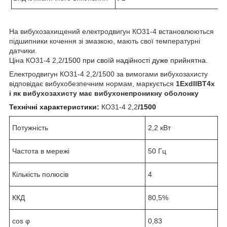
На вибухозахищений електродвигун КО31-4 встановлюються
підшипники кочення зі змазкою, мають свої температурні
датчики.
Ціна КО31-4 2,2
/1500 при своїй надійності дуже прийнятна.
Електродвигун
КО31-4 2,2
/1500 за вимогами вибухозахисту
відповідає вибухобезпечним нормам, маркується
1ExdIIBT4х
і як вибухозахисту має вибухонепроникну оболонку
Технічні характеристики:
КО31-4 2,2
/1500
Потужність
2,2 кВт
Частота в мережі
50 Гц
Кількість полюсів
4
ККД
80,5%
cos φ
0,83