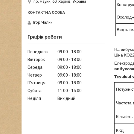
пр. Науки, 60, Харків, Україна
Констру
Охолод
Ігор Чалий
Вид клім
Графік роботи
На вибухо
Понеділок
09:00
18:00
Ціна КО22
Вівторок
09:00
18:00
Електрод
Середа
09:00
18:00
вибухоза
Четвер
09:00
18:00
Технічні
Пʼятниця
09:00
18:00
Потужніс
Субота
11:00
15:00
Неділя
Вихідний
Частота 
Кількість
ККД