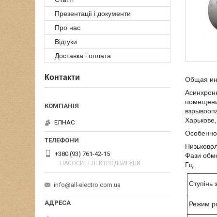
Презентації і документи
Про нас
Відгуки
Доставка і оплата
Контакти
Общая и
Асинхронн
помещени
взрывоопа
Харькове,
ЕЛНАС
Особенно
Низьковол
+380 (93) 761-42-15
Фази обмо
НАСОСИ І ЕЛЕКТРОДВИГУНИ
Гц.
Ступінь 
info@all-electro.com.ua
Режим р