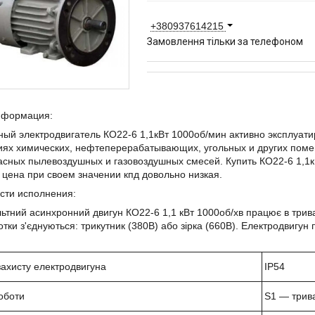
+380937614215
Замовлення тільки за телефоном
нформация:
ый электродвигатель КО22-6 1,1кВт 1000об/мин активно эксплуати
ях химических, нефтеперерабатывающих, угольных и других поме
сных пылевоздушных и газовоздушных смесей. Купить КО22-6 1,1кВ
 цена при своем значении кпд довольно низкая.
сти исполнения:
ьтний асинхронний двигун КО22-6 1,1 кВт 1000об/хв працює в тр
тки з'єднуються: трикутник (380В) або зірка (660В). Електродвигу
захисту електродвигуна
IP
54
оботи
S
1 ― трив