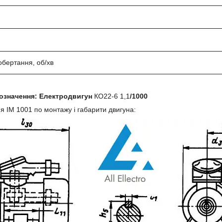
обертання, об/хв
означення:
Електродвигун
КО22-6 1,1
/1000
ня
IM 1001
по монтажу і габарити двигуна: