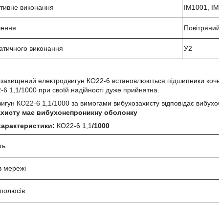
ктивне виконання
IM1001, I
ження
Повітряни
атичного виконання
У2
захищений електродвигун КО22-6 встановлюються підшипники кочен
-6 1,1
/1000 при своїй надійності дуже прийнятна.
вигун
КО22-6 1,1
/1000 за вимогами вибухозахисту відповідає вибу
хисту має вибухонепроникну оболонку
 характеристики:
КО22-6 1,1
/1000
ть
в мережі
 полюсів