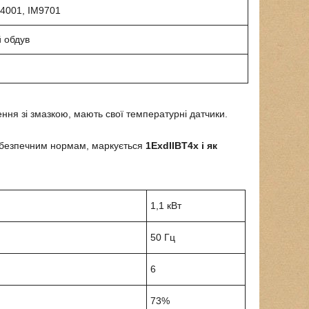
M4001, IM9701
й обдув
ня зі змазкою, мають свої температурні датчики.
хобезпечним нормам, маркується
1ExdIIBT4х і як
1,1 кВт
50 Гц
6
73%