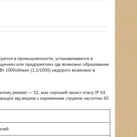
руется в промышленности, устанавливается в
щениях или предприятиях где возможно образование
т 1000об/мин (1,1/1000) недорого возможно в
ивалому режимі ―
S
1, має хороший захист класу
І
P
54.
н працює від мережі з перемінним струмом частотою 50
алий