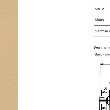
cos φ
Маса
Частота 
Умовне п
Виконан