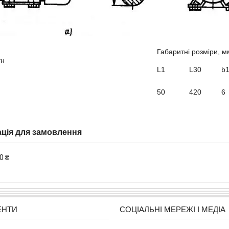
Габаритні розміри, м
ун
L1
L30
b
50
420
6
ція для замовлення
0 ₴
ЕНТИ
СОЦІАЛЬНІ МЕРЕЖІ І МЕДІА