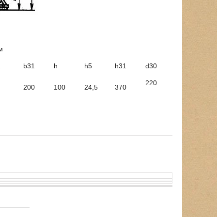
м
1
b31
h
h5
h31
d30
220
200
100
24,5
370