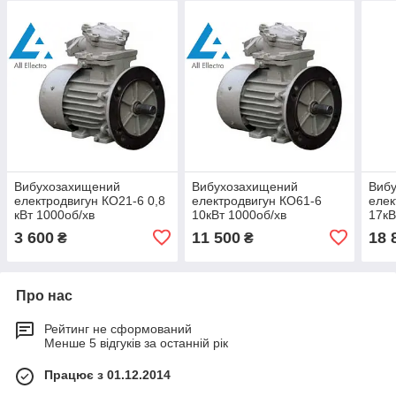
Вибухозахищений
Вибухозахищений
Виб
електродвигун КО21-6 0,8
електродвигун КО61-6
елек
кВт 1000об/хв
10кВт 1000об/хв
17кВ
(Укр
3 600
11 500
18 
₴
₴
Про нас
Рейтинг не сформований
Менше 5 відгуків за останній рік
Працює з 01.12.2014