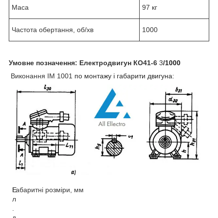
Маса
97 кг
Частота обертання, об/хв
1000
Умовне позначення:
Електродвигун
КО41-6
3
/1000
Виконання
IM 1001
по монтажу і габарити двигуна:
Е
Габаритні розміри, мм
л
.
д