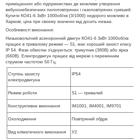
приміщеннях або підприємствах де можливе утворення
вибухонебезпечних пилоповітряних і газоповітряних сумішей.
Купити КО41-6 3кВт 1000об/хв (3/1000) недорого можливо в
Харкові, ціна при своєму значенні ккд досить низька.
Особливості виконання:
Низьковольтний асинхронний двигун КО41-6 3кВт 1000об/хв
працює в тривалому режимі ―
S
1, має хороший захист класу
І
P
54. Фази обмотки з'єднуються: трикутник (380В) або зірка
(660В). Електродвигун працює від мережі з перемінним
струмом частотою 50 Гц.
Ступінь захисту
IP
54
електродвигуна
Режим роботи
S
1 ― тривалий
Конструктивне виконання
IM1001, IM4001, IM9701
Охолодження
Повітряний обдув
Вид кліматичного виконання
У2