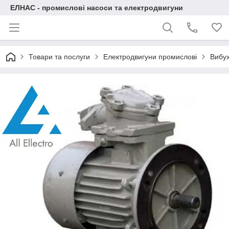
ЕЛНАС - промислові насоси та електродвигуни
Товари та послуги
Електродвигуни промислові
Вибух