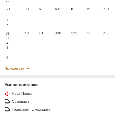
в
L1
L30
b1
b31
h
h5
h31
и
г
у
н
Д
80
540
10
330
132
35
435
О
4
1
-
6
Приховати
Умови доставки
Нова Пошта
Самовивіз
Транспортна компанія