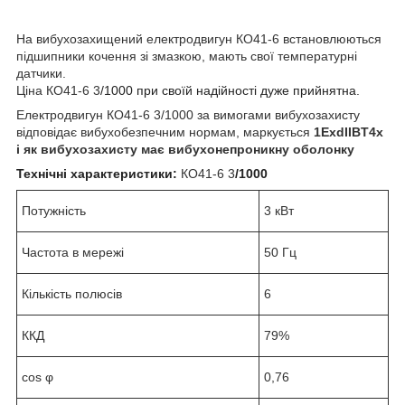
На вибухозахищений електродвигун КО41-6 встановлюються
підшипники кочення зі змазкою, мають свої температурні
датчики.
Ціна КО41-6 3
/1000 при своїй надійності дуже прийнятна.
Електродвигун
КО41-6 3
/1000 за вимогами вибухозахисту
відповідає вибухобезпечним нормам, маркується
1ExdIIBT4х
і як вибухозахисту має вибухонепроникну оболонку
Технічні характеристики:
КО41-6 3
/1000
Потужність
3 кВт
Частота в мережі
50 Гц
Кількість полюсів
6
ККД
79%
cos φ
0,76