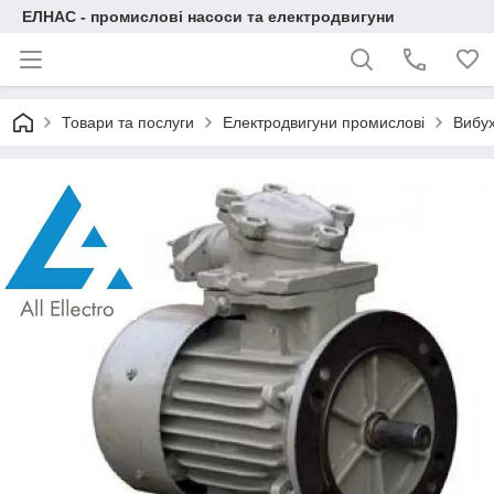
ЕЛНАС - промислові насоси та електродвигуни
Товари та послуги
Електродвигуни промислові
Вибух