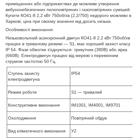
приміщеннях або підприємствах де можливе утворення
вибухонебезпечних пилоповітряних і газоповітряних сумішей.
Купити КО41-8 2,2 кВт 750об/хв (2,2/750) недорого можливо в
Харкові, ціна при своєму значенні ккд досить низька.
Особливості виконання:
Низьковольтний асинхронний двигун КО41-8 2,2 кВт 750об/хв
працює в тривалому режимі ―
S
1, має хороший захист класу
І
P
54. Фази обмотки з'єднуються: трикутник (380В) або зірка
(660В). Електродвигун працює від мережі з перемінним
струмом частотою 50 Гц.
Ступінь захисту
IP
54
електродвигуна
Режим роботи
S
1 ― тривалий
Конструктивне виконання
IM1001, IM4001, IM9701
Охолодження
Повітряний обдув
Вид кліматичного виконання
У2