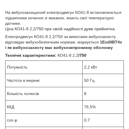
На вибухозахищений електродвигун КО41-8 встановлюються
підшипники кочення зі змазкою, мають свої температурні
датчики.
Ціна КО41-8 2,2
/750 при своїй надійності дуже прийнятна.
Електродвигун
КО41-8 2,2
/750 за вимогами вибухозахисту
відповідає вибухобезпечним нормам, маркується
1ExdIIBT4х
і як вибухозахисту має вибухонепроникну оболонку
Технічні характеристики:
КО41-8 2,2
/750
Потужність
2,2 кВт
Частота в мережі
50 Гц
Кількість полюсів
8
ККД
76,5%
cos φ
0,7