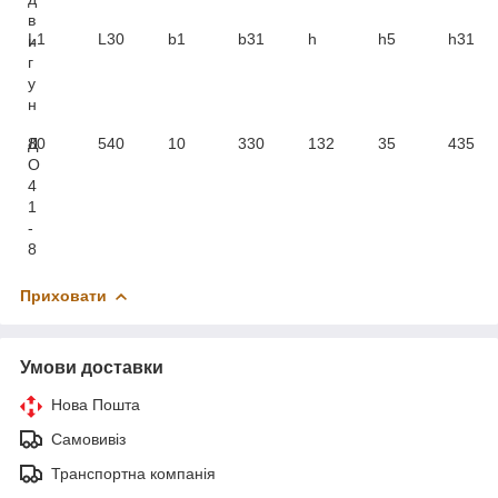
в
L1
L30
b1
b31
h
h5
h31
и
г
у
н
Д
80
540
10
330
132
35
435
О
4
1
-
8
Приховати
Умови доставки
Нова Пошта
Самовивіз
Транспортна компанія