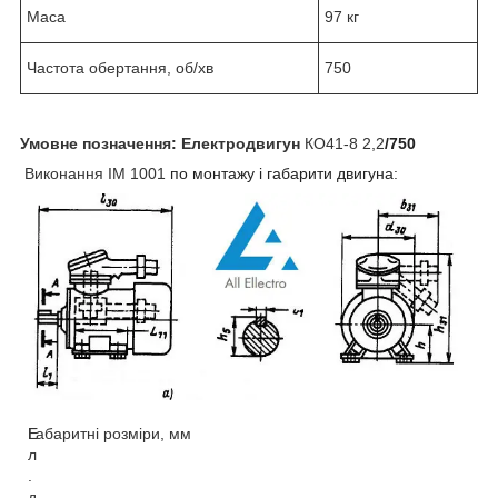
Маса
97 кг
Частота обертання, об/хв
750
Умовне позначення:
Електродвигун
КО41-8 2,2
/750
Виконання
IM 1001
по монтажу і габарити двигуна:
Е
Габаритні розміри, мм
л
.
д