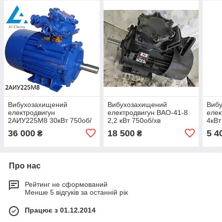
Вибухозахищений
Вибухозахищений
Виб
електродвигун
електродвигун ВАО-41-8
елек
2АИУ225М8 30кВт 750об/
2,2 кВт 750об/хв
4кВт
хв
36 000
18 500
5 4
₴
₴
Про нас
Рейтинг не сформований
Менше 5 відгуків за останній рік
Працює з 01.12.2014