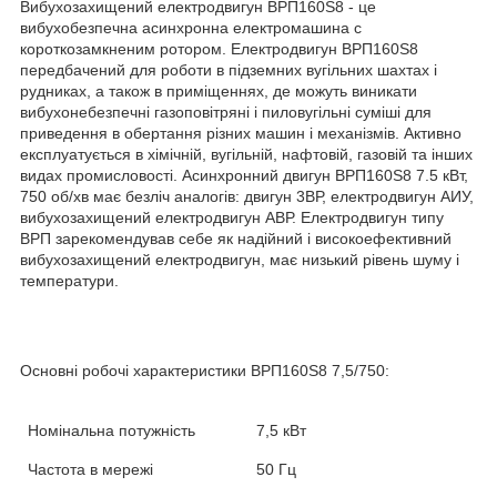
Вибухозахищений електродвигун ВРП160Ѕ8 - це
вибухобезпечна асинхронна електромашина c
короткозамкненим ротором. Електродвигун ВРП160Ѕ8
передбачений для роботи в підземних вугільних шахтах і
рудниках, а також в приміщеннях, де можуть виникати
вибухонебезпечні газоповітряні і пиловугільні суміші для
приведення в обертання різних машин і механізмів. Активно
експлуатується в хімічній, вугільній, нафтовій, газовій та інших
видах промисловості. Асинхронний двигун ВРП160Ѕ8 7.5 кВт,
750 об/хв має безліч аналогів: двигун 3ВР, електродвигун АИУ,
вибухозахищений електродвигун АВР. Електродвигун типу
ВРП зарекомендував себе як надійний і високоефективний
вибухозахищений електродвигун, має низький рівень шуму і
температури.
Основні робочі характеристики
ВРП160Ѕ8
7,5/750:
Номінальна потужність
7,5 кВт
Частота в мережі
50 Гц