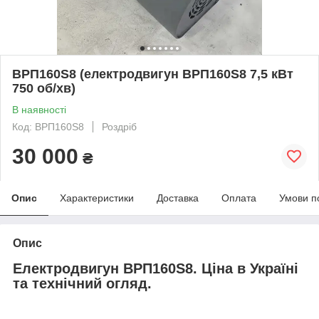
ВРП160S8 (електродвигун ВРП160S8 7,5 кВт
750 об/хв)
В наявності
Код: ВРП160S8
Роздріб
30 000
₴
Опис
Характеристики
Доставка
Оплата
Умови п
Опис
Електродвигун ВРП160Ѕ8. Ціна в Україні
та технічний огляд.