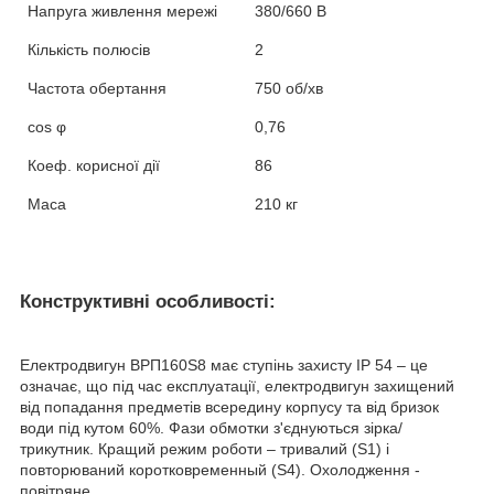
Напруга живлення мережі
380/660 В
Кількість полюсів
2
Частота обертання
750 об/хв
cos
φ
0,76
Коеф. корисної дії
86
Маса
210 кг
Конструктивні особливості:
Електродвигун ВРП160Ѕ8 має ступінь захисту IP 54 – це
означає, що під час експлуатації, електродвигун захищений
від попадання предметів всередину корпусу та від бризок
води під кутом 60%. Фази обмотки з'єднуються зірка/
трикутник. Кращий режим роботи – тривалий (S1) і
повторюваний коротковременный (S4). Охолодження -
повітряне.