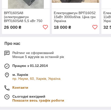
ВРП160SA8
Електродвигун ВРП160Ѕ2
Еле
(електродвигун
15кВт 3000об/хв. Ціна грн
11кВ
ВРП160SA8 5,5 кВт 750
Україна
Укра
об/хв)
26 000
18 000
32 
₴
₴
Про нас
Рейтинг не сформований
Менше 5 відгуків за останній рік
Працює з 01.12.2014
м. Харків
пр. Науки, 60, Харків, Україна
Контакти
Сьогодні вихідний
Показати весь графік роботи