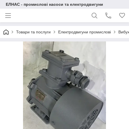
ЕЛНАС - промислові насоси та електродвигуни
Товари та послуги
Електродвигуни промислові
Вибух