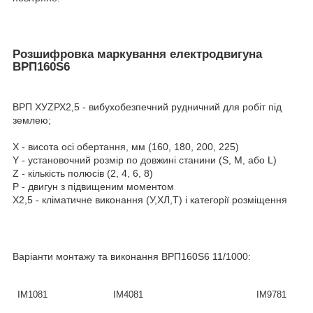
Розшифровка маркування електродвигуна
ВРП160Ѕ6
ВРП ХУZРХ2,5 - вибухобезпечний рудничний для робіт під
землею;
Х - висота осі обертання, мм (160, 180, 200, 225)
Y - установочний розмір по довжині станини (S, М, або L)
Z - кількість полюсів (2, 4, 6, 8)
Р - двигун з підвищеним моментом
Х2,5 - кліматичне виконання (У,ХЛ,Т) і категорії розміщення
Варіанти монтажу та виконання
ВРП160Ѕ6
11/1000:
IM1081
IM4081
IM9781