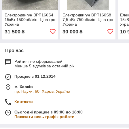
Електродвигун ВРП160Ѕ4
Електродвигун ВРП160Ѕ8
Елек
15кВт 1500об/мін. Ціна грн
7,5 кВт 750об/мін. Ціна грн
15кВ
Україна
Україна
Укра
31 500
30 000
10 
₴
₴
Про нас
Рейтинг не сформований
Менше 5 відгуків за останній рік
Працює з 01.12.2014
м. Харків
пр. Науки, 60, Харків, Україна
Контакти
Сьогодні працює з 09:00 до 18:00
Показати весь графік роботи