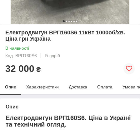
Електродвигун ВРП160Ѕ6 11кВт 1000об/хв.
Ціна грн Україна
В наявності
Код: ВРП160S6
Роздріб
32 000
₴
Опис
Характеристики
Доставка
Оплата
Умови п
Опис
Електродвигун ВРП160Ѕ6. Ціна в Україні
та технічний огляд.