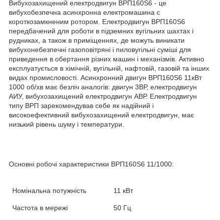
Вибухозахищений електродвигун ВРП160Ѕ6 - це
вибухобезпечна асинхронна електромашина c
короткозамкненим ротором. Електродвигун ВРП160Ѕ6
передбачений для роботи в підземних вугільних шахтах і
рудниках, а також в приміщеннях, де можуть виникати
вибухонебезпечні газоповітряні і пиловугільні суміші для
приведення в обертання різних машин і механізмів. Активно
експлуатується в хімічній, вугільній, нафтовій, газовій та інших
видах промисловості. Асинхронний двигун ВРП160Ѕ6 11кВт
1000 об/хв має безліч аналогів: двигун 3ВР, електродвигун
АИУ, вибухозахищений електродвигун АВР. Електродвигун
типу ВРП зарекомендував себе як надійний і
високоефективний вибухозахищений електродвигун, має
низький рівень шуму і температури.
Основні робочі характеристики
ВРП160Ѕ6
11/1000:
Номінальна потужність
11 кВт
Частота в мережі
50 Гц