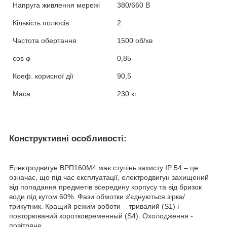
Напруга живлення мережі
380/660 В
Кількість полюсів
2
Частота обертання
1500 об/хв
cos
φ
0,85
Коеф. корисної дії
90,5
Маса
230 кг
Конструктивні особливості:
Електродвигун ВРП160М4 має ступінь захисту IP 54 – це
означає, що під час експлуатації, електродвигун захищений
від попадання предметів всередину корпусу та від бризок
води під кутом 60%. Фази обмотки з'єднуються зірка/
трикутник. Кращий режим роботи – тривалий (S1) і
повторюваний коротковременный (S4). Охолодження -
повітряне.