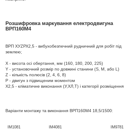
Розшифровка маркування електродвигуна
ВРП160М4
ВРП ХУZРХ2,5 - вибухобезпечний рудничний для робіт під
землею;
Х - висота осі обертання, мм (160, 180, 200, 225)
Y - установочний розмір по довжині станини (S, М, або L)
Z - кількість полюсів (2, 4, 6, 8)
Р - двигун з підвищеним моментом
Х2,5 - кліматичне виконання (У,ХЛ,Т) і категорії розміщення
Варіанти монтажу та виконання
ВРП160М4
18,5/1500
:
IM1081
IM4081
IM9781