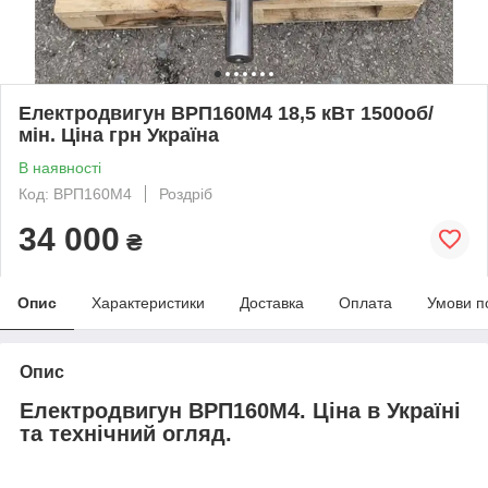
Електродвигун ВРП160М4 18,5 кВт 1500об/
мін. Ціна грн Україна
В наявності
Код: ВРП160M4
Роздріб
34 000
₴
Опис
Характеристики
Доставка
Оплата
Умови п
Опис
Електродвигун ВРП160М4. Ціна в Україні
та технічний огляд.