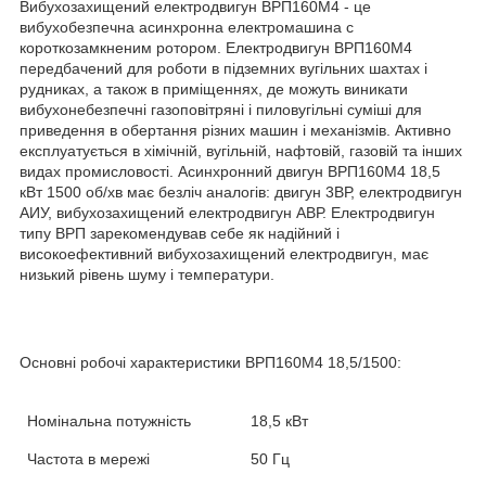
Вибухозахищений електродвигун ВРП160М4 - це
вибухобезпечна асинхронна електромашина c
короткозамкненим ротором. Електродвигун ВРП160М4
передбачений для роботи в підземних вугільних шахтах і
рудниках, а також в приміщеннях, де можуть виникати
вибухонебезпечні газоповітряні і пиловугільні суміші для
приведення в обертання різних машин і механізмів. Активно
експлуатується в хімічній, вугільній, нафтовій, газовій та інших
видах промисловості. Асинхронний двигун ВРП160М4 18,5
кВт 1500 об/хв має безліч аналогів: двигун 3ВР, електродвигун
АИУ, вибухозахищений електродвигун АВР. Електродвигун
типу ВРП зарекомендував себе як надійний і
високоефективний вибухозахищений електродвигун, має
низький рівень шуму і температури.
Основні робочі характеристики
ВРП160М4
18,5/1500
:
Номінальна потужність
18,5 кВт
Частота в мережі
50 Гц