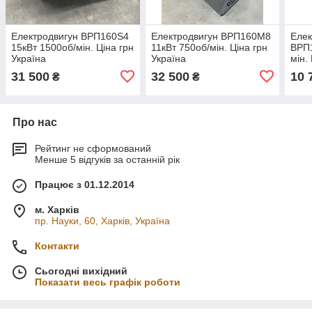
Електродвигун ВРП160Ѕ4
Електродвигун ВРП160М8
Елек
15кВт 1500об/мін. Ціна грн
11кВт 750об/мін. Ціна грн
ВРП1
Україна
Україна
мін.
31 500
32 500
10 
₴
₴
Про нас
Рейтинг не сформований
Менше 5 відгуків за останній рік
Працює з 01.12.2014
м. Харків
пр. Науки, 60, Харків, Україна
Контакти
Сьогодні вихідний
Показати весь графік роботи