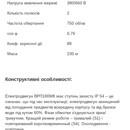
Напруга живлення мережі
380/660 В
Кількість полюсів
2
Частота обертання
750 об/хв
cos
φ
0,76
Коеф. корисної дії
88
Маса
230 кг
Конструктивні особливості:
Електродвигун ВРП180М8 має ступінь захисту IP 54 – це
означає, що під час експлуатації, електродвигун захищений
від попадання предметів всередину корпусу та від бризок
води під кутом 60%. Фази обмотки з'єднуються зірка/
трикутник. Кращий режим роботи – тривалий (S1) і
повторюваний коротковременный (S4). Охолодження -
повітряне.