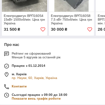
Електродвигун ВРП160Ѕ4
Електродвигун ВРП160Ѕ8
Елек
15кВт 1500об/мін. Ціна грн
7,5 кВт 750об/мін. Ціна грн
ВРП1
Україна
Україна
мін.
31 500
30 000
26 
₴
₴
Про нас
Рейтинг не сформований
Менше 5 відгуків за останній рік
Працює з 01.12.2014
м. Харків
пр. Науки, 60, Харків, Україна
Контакти
Сьогодні працює з 09:00 до 18:00
Показати весь графік роботи