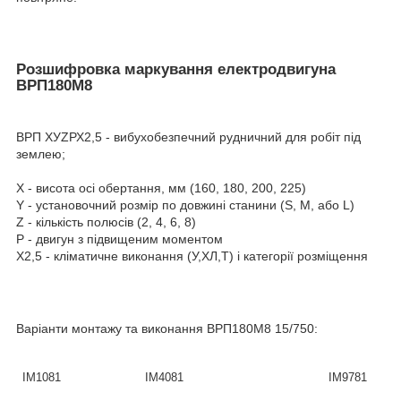
Розшифровка маркування електродвигуна
ВРП180М8
ВРП ХУZРХ2,5 - вибухобезпечний рудничний для робіт під
землею;
Х - висота осі обертання, мм (160, 180, 200, 225)
Y - установочний розмір по довжині станини (S, М, або L)
Z - кількість полюсів (2, 4, 6, 8)
Р - двигун з підвищеним моментом
Х2,5 - кліматичне виконання (У,ХЛ,Т) і категорії розміщення
Варіанти монтажу та виконання
ВРП180М8 15/750
:
IM1081
IM4081
IM9781