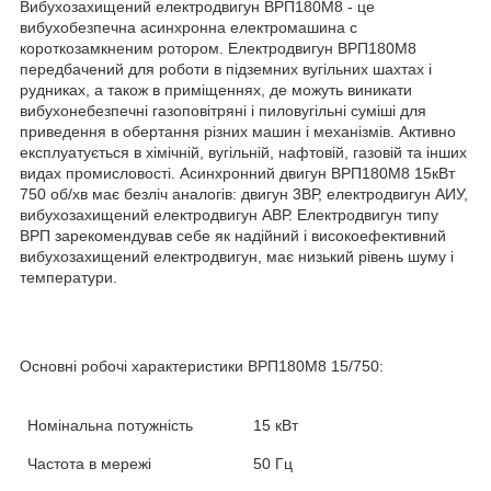
Вибухозахищений електродвигун ВРП180М8 - це
вибухобезпечна асинхронна електромашина c
короткозамкненим ротором. Електродвигун ВРП180М8
передбачений для роботи в підземних вугільних шахтах і
рудниках, а також в приміщеннях, де можуть виникати
вибухонебезпечні газоповітряні і пиловугільні суміші для
приведення в обертання різних машин і механізмів. Активно
експлуатується в хімічній, вугільній, нафтовій, газовій та інших
видах промисловості. Асинхронний двигун ВРП180М8 15кВт
750 об/хв має безліч аналогів: двигун 3ВР, електродвигун АИУ,
вибухозахищений електродвигун АВР. Електродвигун типу
ВРП зарекомендував себе як надійний і високоефективний
вибухозахищений електродвигун, має низький рівень шуму і
температури.
Основні робочі характеристики
ВРП180М8 15/750
:
Номінальна потужність
15 кВт
Частота в мережі
50 Гц