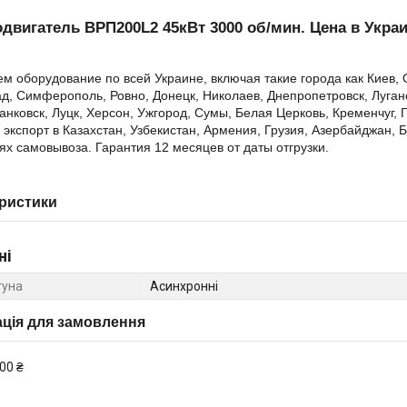
двигатель ВРП200L2 45кВт 3000 об/мин
.
Цена в Украи
м оборудование по всей Украине, включая такие города как Киев,
д, Симферополь, Ровно, Донецк, Николаев, Днепропетровск, Луганс
нковск, Луцк, Херсон, Ужгород, Сумы, Белая Церковь, Кременчуг, 
экспорт в Казахстан, Узбекистан, Армения, Грузия, Азербайджан,
ях самовывоза. Гарантия 12 месяцев от даты отгрузки.
ристики
ні
гуна
Асинхронні
ція для замовлення
00 ₴