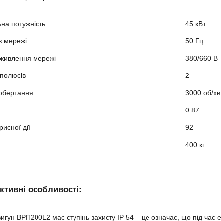
на потужність
45 кВт
в мережі
50 Гц
 живлення мережі
380/660 В
 полюсів
2
 обертання
3000 об/хв
0.87
рисної дії
92
400 кг
ктивні особливості:
игун ВРП200L2 має ступінь захисту IP 54 – це означає, що під час 