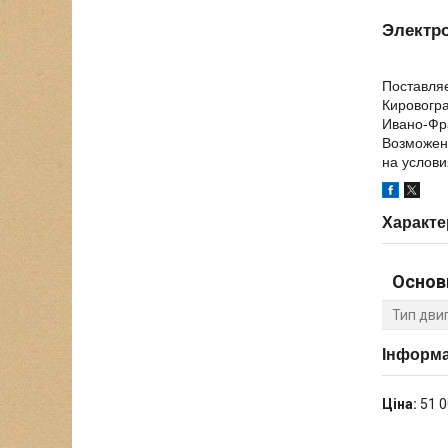
Электро
Поставляе
Кировогра
Ивано-Фра
Возможен 
на услови
Характе
Основ
Тип дви
Інформа
Ціна:
51 0