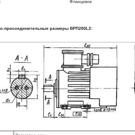
х
Фланцевое
но-присоединительные размеры ВРП200L2: