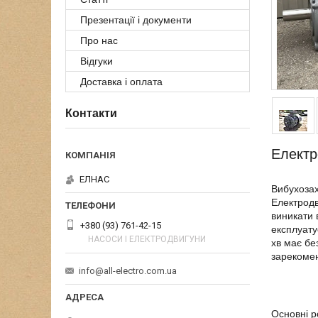
Презентації і документи
Про нас
Відгуки
Доставка і оплата
Контакти
Електр
ЕЛНАС
Вибухоза
Електродв
виникати 
+380 (93) 761-42-15
експлуату
НАСОСИ І ЕЛЕКТРОДВИГУНИ
хв має бе
зарекомен
info@all-electro.com.ua
Основні р