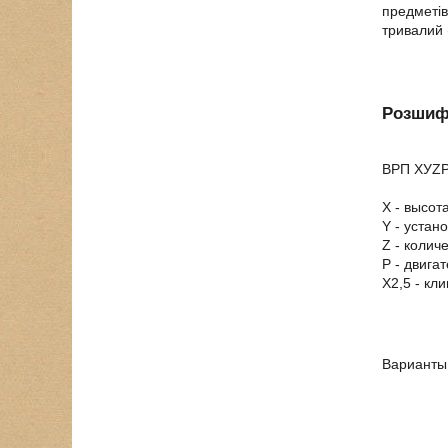
предметів
тривалий 
Розшиф
ВРП ХУZР
Х - высот
Y - устан
Z - количе
Р - двиг
Х2,5 - кл
Варианты