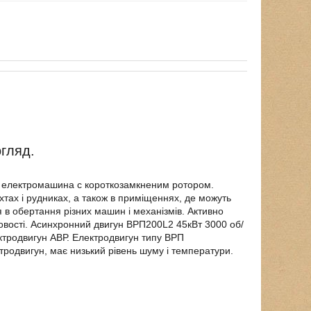
огляд.
 електромашина c короткозамкненим ротором.
тах і рудниках, а також в приміщеннях, де можуть
я в обертання різних машин і механізмів. Активно
словості. Асинхронний двигун ВРП200L2 45кВт 3000 об/
ектродвигун АВР. Електродвигун типу ВРП
родвигун, має низький рівень шуму і температури.