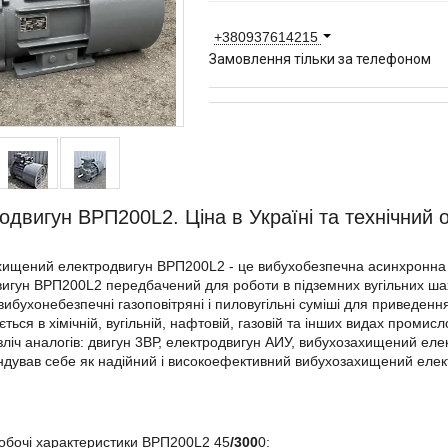
+380937614215
Замовлення тільки за телефоном
одвигун ВРП200L2. Ціна в Україні та технічний 
хищений електродвигун ВРП200L2 - це вибухобезпечна асинхронна
игун ВРП200L2 передбачений для роботи в підземних вугільних шах
вибухонебезпечні газоповітряні і пиловугільні суміші для приведенн
ється в хімічній, вугільній, нафтовій, газовій та інших видах проми
зліч аналогів: двигун 3ВР, електродвигун АИУ, вибухозахищений ел
дував себе як надійний і високоефективний вибухозахищений елект
обочі характеристики
В
РП200L2
45
/300
0
: