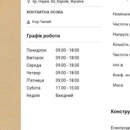
пр. Науки, 60, Харків, Україна
Номіналь
Ігор Чалий
Частота 
Напруга
Графік роботи
Кількість
Понеділок
09:00
18:00
Частота
Вівторок
09:00
18:00
cos
φ
Середа
09:00
18:00
Четвер
09:00
18:00
Коеф. ко
Пʼятниця
09:00
18:00
Маса
Субота
11:00
15:00
Неділя
Вихідний
Констру
Електродв