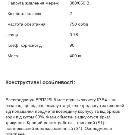
Напруга живлення мережі
380/660 В
Кількість полюсів
2
Частота обертання
750 об/хв
cos
φ
0.78
Коеф. корисної дії
90
Маса
400 кг
Конструктивні особливості:
Електродвигун ВРП225L8 має ступінь захисту IP 54 – це
означає, що під час експлуатації, електродвигун захищений
від попадання предметів всередину корпусу та від бризок
води під кутом 60%. Фази обмотки з'єднуються зірка/
трикутник. Кращий режим роботи – тривалий (S1) і
повторюваний коротковременный (S4). Охолодження -
повітряне.