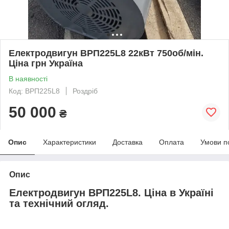
Електродвигун ВРП225L8 22кВт 750об/мін.
Ціна грн Україна
В наявності
Код: ВРП225L8
Роздріб
50 000
₴
Опис
Характеристики
Доставка
Оплата
Умови п
Опис
Електродвигун ВРП225L8. Ціна в Україні
та технічний огляд.