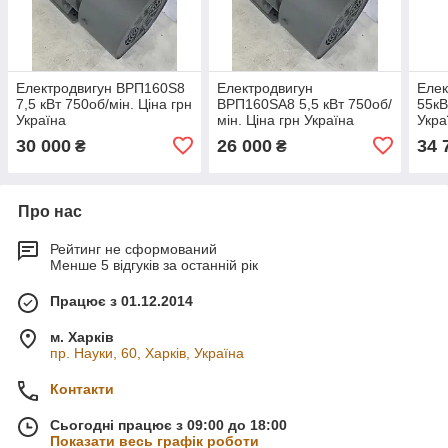
Електродвигун ВРП160Ѕ8
Електродвигун
Еле
7,5 кВт 750об/мін. Ціна грн
ВРП160ЅА8 5,5 кВт 750об/
55кВ
Україна
мін. Ціна грн Україна
Укра
30 000
26 000
34 
₴
₴
Про нас
Рейтинг не сформований
Менше 5 відгуків за останній рік
Працює з 01.12.2014
м. Харків
пр. Науки, 60, Харків, Україна
Контакти
Сьогодні працює з 09:00 до 18:00
Показати весь графік роботи