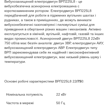
Вибухозахищений електродвигун ВРП225L8 - це
вибухобезпечна асинхронна електромашина c
короткозамкненим ротором. Електродвигун ВРП225L8
передбачений для роботи в підземних вугільних шахтах і
рудниках, а також в приміщеннях, де можуть виникати
вибухонебезпечні газоповітряні і пиловугільні суміші для
приведення в обертання різних машин і механізмів. Активно
експлуатується в хімічній, вугільній, нафтовій, газовій та інших
видах промисловості. Асинхронний двигун ВРП225L8 22кВт
750 об/хв має безліч аналогів: двигун 3ВР, електродвигун АИУ,
вибухозахищений електродвигун АВР. Електродвигун типу
ВРП зарекомендував себе як надійний і високоефективний
вибухозахищений електродвигун, має низький рівень шуму і
температури.
Основні робочі характеристики
ВРП225L8
22
/75
0
:
Номінальна потужність
22 кВт
Частота в мережі
50 Гц