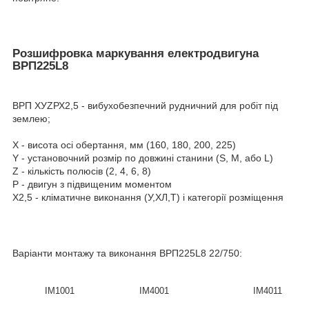
Розшифровка маркування електродвигуна
ВРП225L8
ВРП ХУZРХ2,5 - вибухобезпечний рудничний для робіт під
землею;
Х - висота осі обертання, мм (160, 180, 200, 225)
Y - установочний розмір по довжині станини (S, М, або L)
Z - кількість полюсів (2, 4, 6, 8)
Р - двигун з підвищеним моментом
Х2,5 - кліматичне виконання (У,ХЛ,Т) і категорії розміщення
Варіанти монтажу та виконання
ВРП225L8
22/750
:
IM1001
IM4001
IM4011