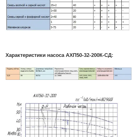
Характеристики насоса АХП50-32-200К-СД: