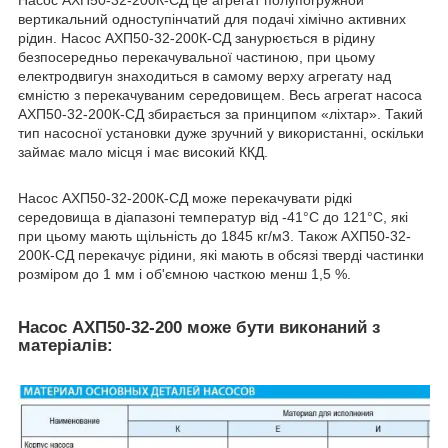
Насос АХП50-32-200К-СД це агрегат полупогружной
вертикальний одноступінчатий для подачі хімічно активних
рідин. Насос АХП50-32-200К-СД занурюється в рідину
безпосередньо перекачувальної частиною, при цьому
електродвигун знаходиться в самому верху агрегату над
ємністю з перекачуваним середовищем. Весь агрегат насоса
АХП50-32-200К-СД збирається за принципом «ліхтар». Такий
тип насосної установки дуже зручний у використанні, оскільки
займає мало місця і має високий ККД.
Насос АХП50-32-200К-СД може перекачувати рідкі
середовища в діапазоні температур від -41°C до 121°C, які
при цьому мають щільність до 1845 кг/м3. Також АХП50-32-
200К-СД перекачує рідини, які мають в обсязі тверді частинки
розміром до 1 мм і об'ємною часткою менш 1,5 %.
Насос АХП50-32-200 може бути виконаний з
матеріалів: