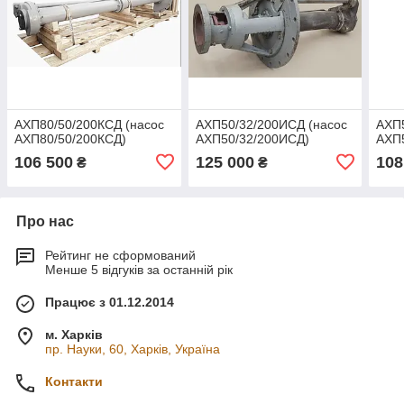
АХП80/50/200КСД (насос
АХП50/32/200ИСД (насос
АХП5
АХП80/50/200КСД)
АХП50/32/200ИСД)
АХП5
106 500
125 000
108
₴
₴
Про нас
Рейтинг не сформований
Менше 5 відгуків за останній рік
Працює з 01.12.2014
м. Харків
пр. Науки, 60, Харків, Україна
Контакти