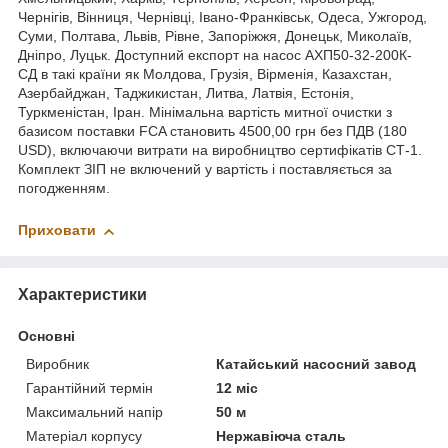
Чернігів, Вінниця, Чернівці, Івано-Франківськ, Одеса, Ужгород,
Суми, Полтава, Львів, Рівне, Запоріжжя, Донецьк, Миколаїв,
Дніпро, Луцьк. Доступний експорт на насос АХП50-32-200К-
СД в такі країни як Молдова, Грузія, Вірменія, Казахстан,
Азербайджан, Таджикистан, Литва, Латвія, Естонія,
Туркменістан, Іран. Мінімальна вартість митної очистки з
базисом поставки FCA становить 4500,00 грн без ПДВ (180
USD), включаючи витрати на виробництво сертифікатів СТ-1.
Комплект ЗІП не включений у вартість і поставляється за
погодженням.
Приховати
Характеристики
Основні
Виробник
Катайський насосний завод
Гарантійний термін
12 міс
Максимальний напір
50 м
Матеріал корпусу
Нержавіюча сталь