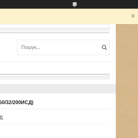
50/32/200ИСД)
СД