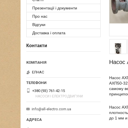
Презентації і документи
Про нас
Відгуки
Доставка і оплата
Контакти
Насос 
ЕЛНАС
Насос АХП
АХП50-32-
самому ве
+380 (93) 761-42-15
принципом
НАСОСИ І ЕЛЕКТРОДВИГУНИ
Насос АХП
info@all-electro.com.ua
плотность
до 1 мм и