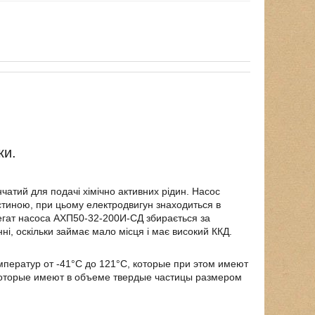
ки.
атий для подачі хімічно активних рідин. Насос
тиною, при цьому електродвигун знаходиться в
егат насоса АХП50-32-200И-СД збирається за
ні, оскільки займає мало місця і має високий ККД.
ператур от -41°C до 121°C, которые при этом имеют
 которые имеют в объеме твердые частицы размером