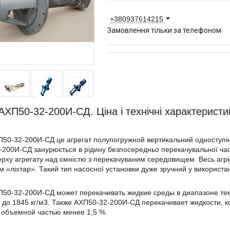
+380937614215
Замовлення тільки за телефоном
АХП50-32-200И-СД. Ціна і технічні характеристи
50-32-200И-СД це агрегат полупогружной вертикальний одноступінч
200И-СД занурюється в рідину безпосередньо перекачувальної час
рху агрегату над ємністю з перекачуваним середовищем. Весь агр
 «ліхтар». Такий тип насосної установки дуже зручний у використан
50-32-200И-СД может перекачивать жидкие среды в диапазоне тем
 до 1845 кг/м3. Также АХП50-32-200И-СД перекачивает жидкости,
 объемной частью менее 1,5 %.