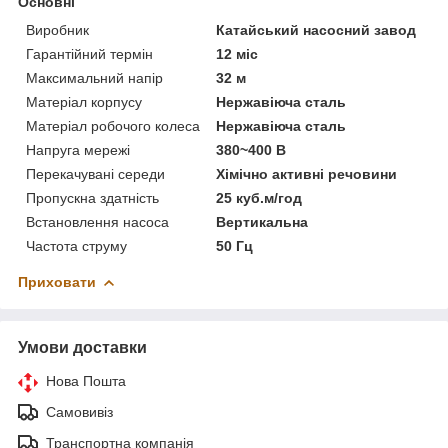
Основні
Виробник
Катайський насосний завод
Гарантійний термін
12 міс
Максимальний напір
32 м
Матеріал корпусу
Нержавіюча сталь
Матеріал робочого колеса
Нержавіюча сталь
Напруга мережі
380~400 В
Перекачувані середи
Хімічно активні речовини
Пропускна здатність
25 куб.м/год
Встановлення насоса
Вертикальна
Частота струму
50 Гц
Приховати
Умови доставки
Нова Пошта
Самовивіз
Транспортна компанія