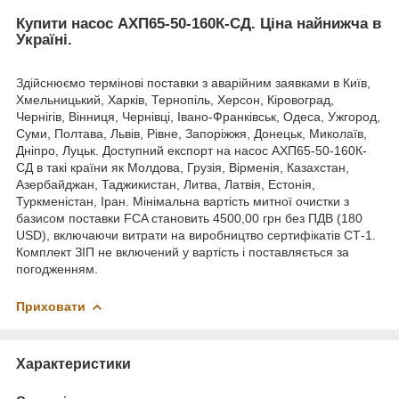
Купити насос АХП65-50-160К-СД. Ціна найнижча в
Україні.
Здійснюємо термінові поставки з аварійним заявками в Київ,
Хмельницький, Харків, Тернопіль, Херсон, Кіровоград,
Чернігів, Вінниця, Чернівці, Івано-Франківськ, Одеса, Ужгород,
Суми, Полтава, Львів, Рівне, Запоріжжя, Донецьк, Миколаїв,
Дніпро, Луцьк. Доступний експорт на насос АХП65-50-160К-
СД в такі країни як Молдова, Грузія, Вірменія, Казахстан,
Азербайджан, Таджикистан, Литва, Латвія, Естонія,
Туркменістан, Іран. Мінімальна вартість митної очистки з
базисом поставки FCA становить 4500,00 грн без ПДВ (180
USD), включаючи витрати на виробництво сертифікатів СТ-1.
Комплект ЗІП не включений у вартість і поставляється за
погодженням.
Приховати
Характеристики