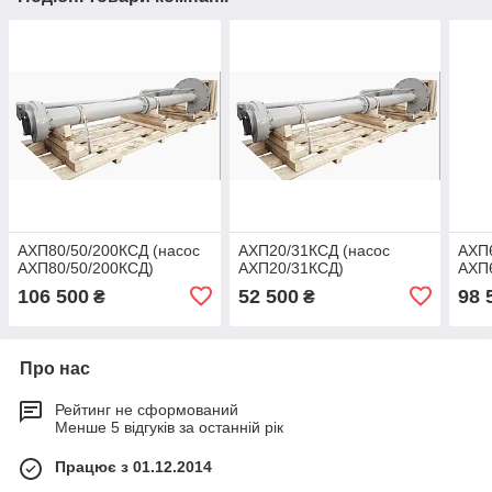
АХП80/50/200КСД (насос
АХП20/31КСД (насос
АХП6
АХП80/50/200КСД)
АХП20/31КСД)
АХП
106 500
52 500
98 
₴
₴
Про нас
Рейтинг не сформований
Менше 5 відгуків за останній рік
Працює з 01.12.2014