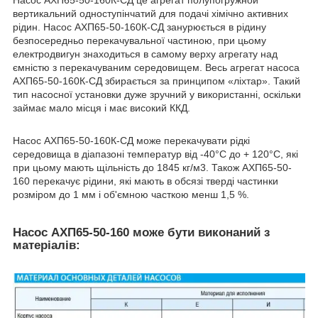
Насос АХП65-50-160К-СД це агрегат полупогружной
вертикальний одноступінчатий для подачі хімічно активних
рідин. Насос АХП65-50-160К-СД занурюється в рідину
безпосередньо перекачувальної частиною, при цьому
електродвигун знаходиться в самому верху агрегату над
ємністю з перекачуваним середовищем. Весь агрегат насоса
АХП65-50-160К-СД збирається за принципом «ліхтар». Такий
тип насосної установки дуже зручний у використанні, оскільки
займає мало місця і має високий ККД.
Насос АХП65-50-160К-СД може перекачувати рідкі
середовища в діапазоні температур від -40°C до + 120°C, які
при цьому мають щільність до 1845 кг/м3. Також АХП65-50-
160 перекачує рідини, які мають в обсязі тверді частинки
розміром до 1 мм і об'ємною часткою менш 1,5 %.
Насос АХП65-50-160 може бути виконаний з
матеріалів: