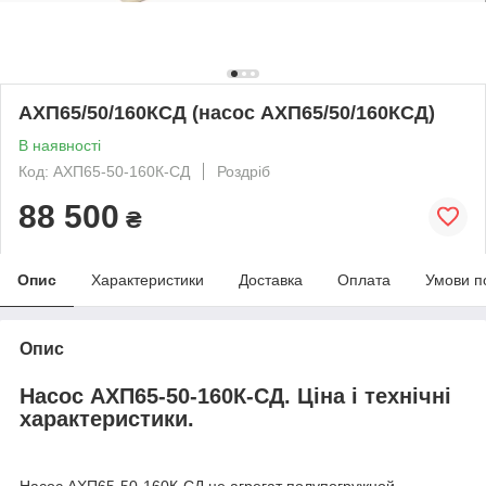
АХП65/50/160КСД (насос АХП65/50/160КСД)
В наявності
Код: АХП65-50-160К-СД
Роздріб
88 500
₴
Опис
Характеристики
Доставка
Оплата
Умови п
Опис
Насос АХП65-50-160К-СД. Ціна і технічні
характеристики.