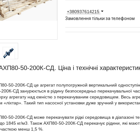
+380937614215
Замовлення тільки за телефоном
АХП80-50-200К-СД. Ціна і технічні характеристи
80-50-200К-СД це агрегат полупогружной вертикальний одноступінч
200К-СД занурюється в рідину безпосередньо перекачувальної час
рху агрегату над ємністю з перекачуваним середовищем. Весь агр
 «ліхтар». Такий тип насосної установки дуже зручний у використан
80-50-200К-СД може перекачувати рідкі середовища в діапазоні тем
 до 1845 кг/м3. Також АХП80-50-200К-СД перекачує рідини, які мають
часткою менш 1,5 %.