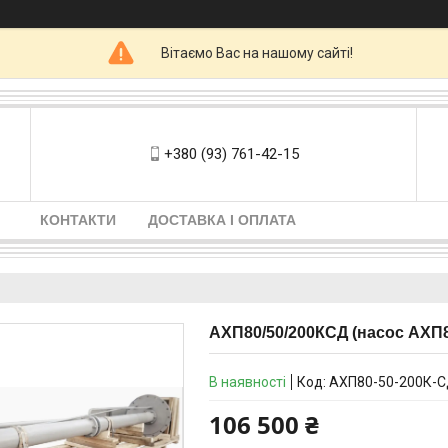
Вітаємо Вас на нашому сайті!
+380 (93) 761-42-15
КОНТАКТИ
ДОСТАВКА І ОПЛАТА
АХП80/50/200КСД (насос АХП8
В наявності
Код:
АХП80-50-200К-
106 500 ₴