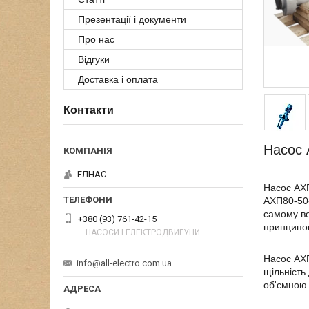
Презентації і документи
Про нас
Відгуки
Доставка і оплата
Контакти
Насос 
ЕЛНАС
Насос АХП
АХП80-50-
самому ве
+380 (93) 761-42-15
принципом
НАСОСИ І ЕЛЕКТРОДВИГУНИ
Насос АХП
info@all-electro.com.ua
щільність
об'ємною 