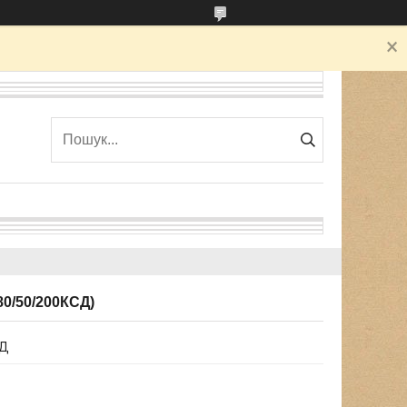
0/50/200КСД)
СД