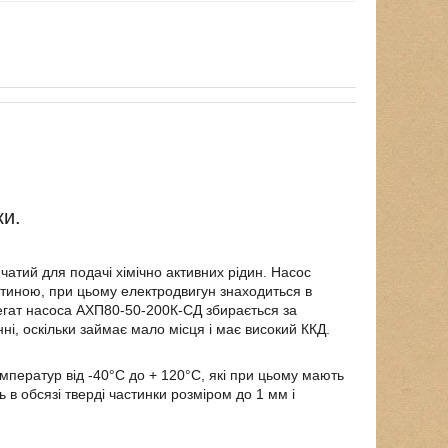
ки.
атий для подачі хімічно активних рідин. Насос
тиною, при цьому електродвигун знаходиться в
егат насоса АХП80-50-200К-СД збирається за
ні, оскільки займає мало місця і має високий ККД.
ператур від -40°C до + 120°C, які при цьому мають
 в обсязі тверді частинки розміром до 1 мм і