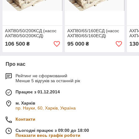
АХП80/50/200КСД (насос
АХП80/65/160ЕСД (насос
АХП
АХП80/50/200КСД)
АХП80/65/160ЕСД)
АХП
106 500
95 000
130
₴
₴
Про нас
Рейтинг не сформований
Менше 5 відгуків за останній рік
Працює з 01.12.2014
м. Харків
пр. Науки, 60, Харків, Україна
Контакти
Сьогодні працює з 09:00 до 18:00
Показати весь графік роботи