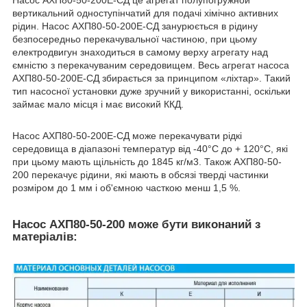
Насос АХП80-50-200Е-СД це агрегат полупогружной
вертикальний одноступінчатий для подачі хімічно активних
рідин. Насос АХП80-50-200Е-СД занурюється в рідину
безпосередньо перекачувальної частиною, при цьому
електродвигун знаходиться в самому верху агрегату над
ємністю з перекачуваним середовищем. Весь агрегат насоса
АХП80-50-200Е-СД збирається за принципом «ліхтар». Такий
тип насосної установки дуже зручний у використанні, оскільки
займає мало місця і має високий ККД.
Насос АХП80-50-200Е-СД може перекачувати рідкі
середовища в діапазоні температур від -40°C до + 120°C, які
при цьому мають щільність до 1845 кг/м3. Також АХП80-50-
200 перекачує рідини, які мають в обсязі тверді частинки
розміром до 1 мм і об'ємною часткою менш 1,5 %.
Насос АХП80-50-200 може бути виконаний з
матеріалів: