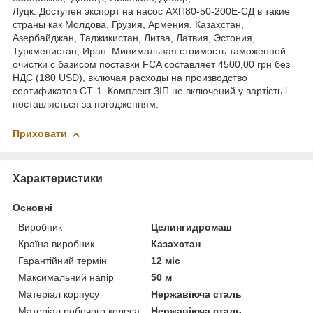
Луцк. Доступен экспорт на насос АХП80-50-200Е-СД в такие
страны как Молдова, Грузия, Армения, Казахстан,
Азербайджан, Таджикистан, Литва, Латвия, Эстония,
Туркменистан, Иран. Минимальная стоимость таможенной
очистки с базисом поставки FCA составляет 4500,00 грн без
НДС (180 USD), включая расходы на производство
сертификатов СТ-1. Комплект ЗІП не включений у вартість і
поставляється за погодженням.
Приховати
Характеристики
Основні
Виробник
Целингидромаш
Країна виробник
Казахстан
Гарантійний термін
12 міс
Максимальний напір
50 м
Матеріал корпусу
Нержавіюча сталь
Матеріал робочого колеса
Нержавіюча сталь