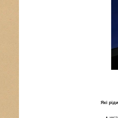
Які рід
чисту