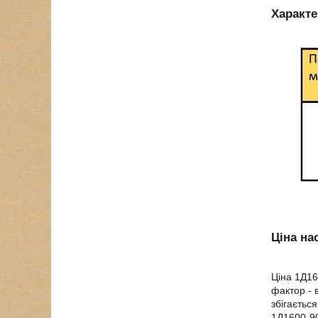
Характе
Ціна на
Ціна 1Д16
фактор - 
збігаєтьс
1Д1600-90