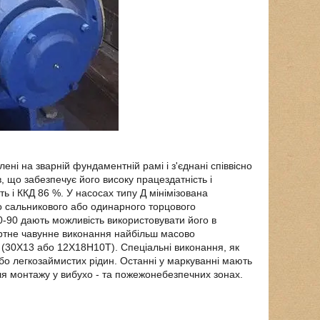
ені на зварній фундаментній рамі і з'єднані співвісно
 що забезпечує його високу працездатність і
ть і ККД 86 %. У насосах типу Д мінімізована
го сальникового або одинарного торцового
0-90 дають можливість використовувати його в
артне чавунне виконання найбільш масово
ь (30Х13 або 12Х18Н10Т). Спеціальні виконання, як
о легкозаймистих рідин. Останні у маркуванні мають
ля монтажу у вибухо - та пожежонебезпечних зонах.