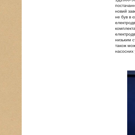
постачанн
новий зав
не був в 
електродв
комплекта
електродв
низьким с
також мож
насосних 