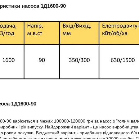
ристики насоса 1Д1600-90
соса 1Д1600-90
00-90 варіюється в межах 100000-120000 грн за насос з "голим вал
виробник і рік випуску. Найдорожчий варіант - це насос виробництв
я з роком покупки. Бюджетний варіант - придбання відновленого б/в н
 придбаного за таким принципом може скласти від 70000 грн без П