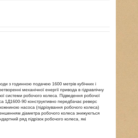
оди з годинною подачею 1600 метрів кубічних і
етворенні механічної енергії привода в гідравлічну
вої системи робочого колеса. Підведення робочої
оса 1Д1600-90 конструктивно передбачає реверс
рожниною насоса (підрізування робочого колеса)
зменшенням діаметра робочого колеса знижуються
ндартний ряд підрізок робочого колеса, які