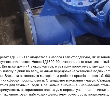
регат 1Д1600-90 складається з насоса і електродвигуна, які встановл
учкою пальцевою. Насос 1Д1600-90 виконаний з якісних матеріалів,
ь. Він дуже зручний в експлуатації, має гарну перекачувальну здатніс
ть витоку рідини по валу, оскільки передбачена установка подвійно
я. Варіанти виконань за матеріалом робочих органів насоса 1Д160
тних сферах промисловості. Стандартне виконання - чавун. Станд
ється для технічної води. Спеціальне виконання - нержавіюча стал
припускають використання насоса для перекачування агресивних аб
» і укомплектовані вибухозахищених електромотором, призначені д