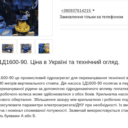
+380937614215
Замовлення тільки за телефоном
1Д1600-90. Ціна в Україні та технічний огляд.
600-90 це промисловий гідроагрегат для перекачування технічної в
0 метрів вертикального стовпа. Дія насоса 1Д1600-90 полягає в пер
ерекачуваної рідини за допомогою гідродинамічного впливу лопате
 робочого колеса може здійснюватися з обох боків. Крильчатка нас
свого обертання. Збільшення зазору між крильчаткою і робочою по
регулювати параметри електроагрегата/ДНУ при необхідності. Із 
ача і номінал споживаної потужності. Зазвичай використовується ста
ь буквами А або Б.