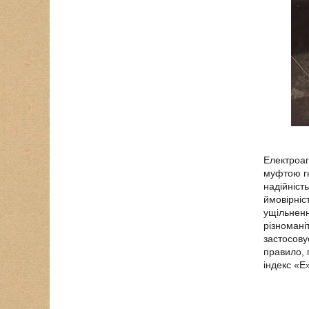
Електроаг
муфтою гн
надійніст
ймовірніс
ущільненн
різномані
застосову
правило, 
індекс «Е