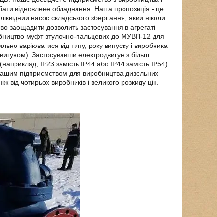
ати відновлене обладнання. Наша пропозиція - це
квідний насос складського зберігання, який ніколи
ково заощадити дозволить застосування в агрегаті
обництво муфт втулочно-пальцевих до МУВП-12 для
льно варіюватися від типу, року випуску і виробника
двигуном). Застосувавши електродвигун з більш
(наприклад, IP23 замість IP44 або IP44 замість IP54)
 нашим підприємством для виробництва дизельних
ж від чотирьох виробників і великого розкиду цін.