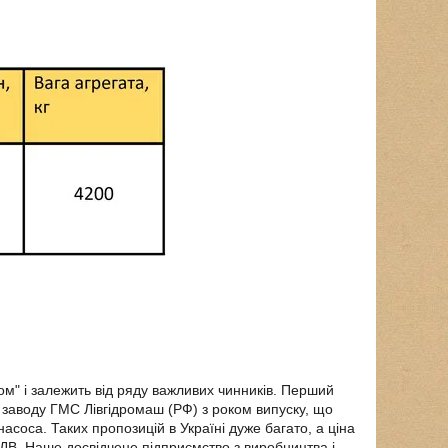
ом" і залежить від ряду важливих чинників. Перший
а заводу ГМС Лівгідромаш (РФ) з роком випуску, що
асоса. Таких пропозицій в Україні дуже багато, а ціна
ДВ. Наше досвідчене підприємство з виробництва і