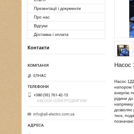
Презентації і документи
Про нас
Відгуки
Доставка і оплата
Контакти
Насос 
ЕЛНАС
Насос 1Д1
напором 9
енергію п
+380 (93) 761-42-15
рідини до
НАСОСИ І ЕЛЕКТРОДВИГУНИ
напрямку 
дозволяє 
info@all-electro.com.ua
тиск, под
позначают