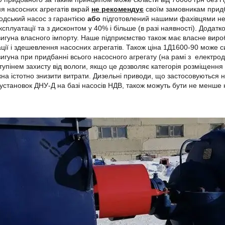
я насосних агрегатів вкрай
не рекомендує
своїм замовникам придб
одський насос з гарантією
або
підготовлений нашими фахівцями нелі
єксплуатації та з дисконтом у 40% і більше (в разі наявності). Додат
игуна власного імпорту. Наше підприємство також має власне вир
ції і здешевлення насосних агрегатів. Також ціна 1Д1600-90 може си
игуна при придбанні всього насосного агрегату (на рамі з електро
тупінем захисту від вологи, якщо це дозволяє категорія розміщення 
на істотно знизити витрати. Дизельні приводи, що застосовуються
установок ДНУ-Д на базі насосів НДВ, також можуть бути не менше ні