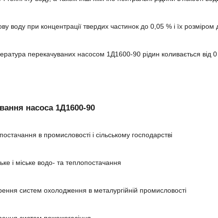
ву воду при концентрації твердих частинок до 0,05 % і їх розміром 
ература перекачуваних насосом 1Д1600-90 рідин коливається від 0
вання насоса 1Д1600-90
постачання в промисловості і сільському господарстві
ське і міське водо- та теплопостачання
рення систем охолодження в металургійній промисловості
рення систем пожежогасіння