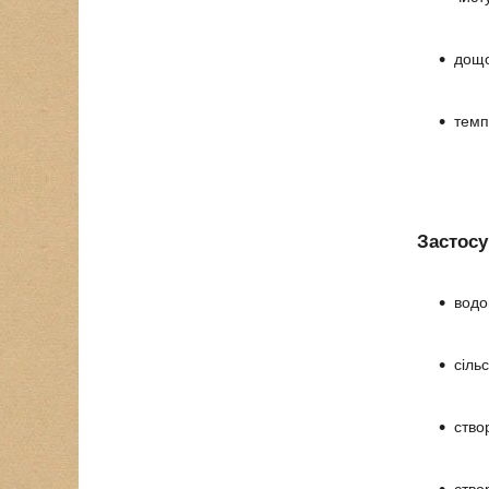
дощо
темп
Застосу
водо
сіль
ство
ство