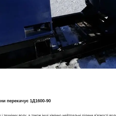
ини перекачує 1Д1600-90
 і технічну воду, а також інші хімічно нейтральні рідини в'язкості вод