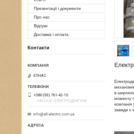
Презентації і документи
Про нас
Відгуки
Доставка і оплата
Контакти
Електр
ЕЛНАС
Електродв
механізмі
в широком
+380 (93) 761-42-15
моменту п
НАСОСИ І ЕЛЕКТРОДВИГУНИ
компанія 
завжди є 
info@all-electro.com.ua