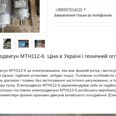
+380937614215
Замовлення тільки за телефоном
одвигун МТН112-6. Ціна в Україні і технічний ог
игун MTH112-6 це електромашина, яка має фазний ротор і застосує
в (крани, підйомні установки, лебідки тощо). Головною особливіст
у діапазоні і плавно без застосування частотного регулювання, а 
ри пуску. Електродвигун MTH112-6 зарекомендував себе як надій
успішно поставляє електродвигуни MTH112-6 російського виробництв
екземпляри фазних кранових двигунів китайського походження (Елмаш