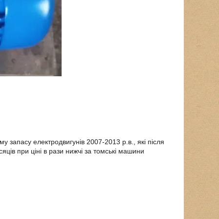
 запасу електродвигунів 2007-2013 р.в., які після
ців при ціні в рази нижчі за томські машини