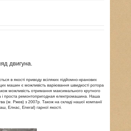
ляд двигуна.
ться в якості приводу всіляких підйомно-кранових
ю цих машин є можливість варіювання швидкості ротора
також можливість отримання максимального крутного
на і проста ремонтопригодная електромашина. Наша
а (м. Ржев) з 2007р. Також на складі нашої компанії
, Елнас, Eneral) гарної якості.