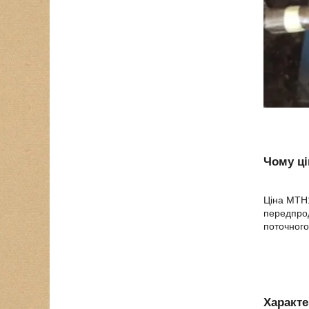
Чому ці
Ціна МТН1
передпрод
поточного
Характе