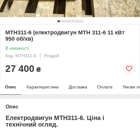
MTH311-6 (електродвигун MTH 311-6 11 кВт
950 об/хв)
В наявності
Код: МТН311-6
Роздріб
27 400
₴
Опис
Характеристики
Доставка
Оплата
Умови п
Опис
Електродвигун MTH311-6. Ціна і
технічний огляд.