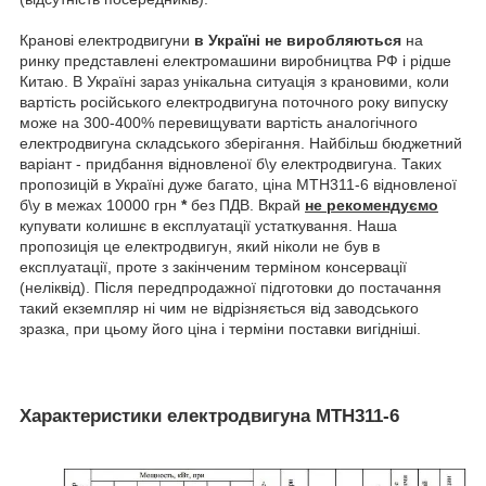
Кранові електродвигуни
в Україні не виробляються
на
ринку представлені електромашини виробництва РФ і рідше
Китаю. В Україні зараз унікальна ситуація з крановими, коли
вартість російського електродвигуна поточного року випуску
може на 300-400% перевищувати вартість аналогічного
електродвигуна складського зберігання. Найбільш бюджетний
варіант - придбання відновленої б\у електродвигуна. Таких
пропозицій в Україні дуже багато, ціна МТН311-6 відновленої
б\у в межах 10000 грн
*
без ПДВ. Вкрай
не рекомендуємо
купувати колишнє в експлуатації устаткування. Наша
пропозиція це електродвигун, який ніколи не був в
експлуатації, проте з закінченим терміном консервації
(неліквід). Після передпродажної підготовки до постачання
такий екземпляр ні чим не відрізняється від заводського
зразка, при цьому його ціна і терміни поставки вигідніші.
Характеристики електродвигуна MTH311-6