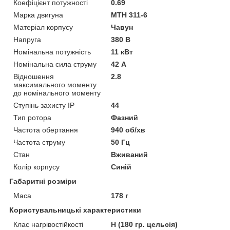
Коефіцієнт потужності
0.69
Марка двигуна
MTH 311-6
Матеріал корпусу
Чавун
Напруга
380 В
Номінальна потужність
11 кВт
Номінальна сила струму
42 А
Відношення
2.8
максимального моменту
до номінального моменту
Ступінь захисту IP
44
Тип ротора
Фазний
Частота обертання
940 об/хв
Частота струму
50 Гц
Стан
Вживаний
Колір корпусу
Синій
Габаритні розміри
Маса
178 г
Користувальницькі характеристики
Клас нагрівостійкості
Н (180 гр. цельсія)