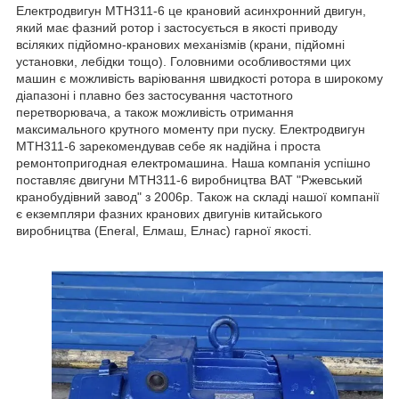
Електродвигун MTH311-6 це крановий асинхронний двигун,
який має фазний ротор і застосується в якості приводу
всіляких підйомно-кранових механізмів (крани, підйомні
установки, лебідки тощо). Головними особливостями цих
машин є можливість варіювання швидкості ротора в широкому
діапазоні і плавно без застосування частотного
перетворювача, а також можливість отримання
максимального крутного моменту при пуску. Електродвигун
MTH311-6 зарекомендував себе як надійна і проста
ремонтопригодная електромашина. Наша компанія успішно
поставляє двигуни MTH311-6 виробництва ВАТ "Ржевський
кранобудівний завод" з 2006р. Також на складі нашої компанії
є екземпляри фазних кранових двигунів китайського
виробництва (Eneral, Елмаш, Елнас) гарної якості.