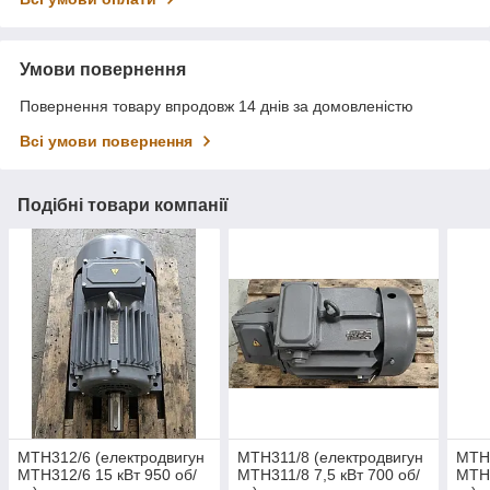
Умови повернення
Повернення товару впродовж 14 днів за домовленістю
Всі умови повернення
Подібні товари компанії
МТН312/6 (електродвигун
МТН311/8 (електродвигун
МТН5
MTH312/6 15 кВт 950 об/
MTH311/8 7,5 кВт 700 об/
MTH5