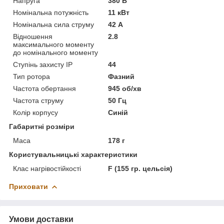
Напруга
380 В
Номінальна потужність
11 кВт
Номінальна сила струму
42 А
Відношення
2.8
максимального моменту
до номінального моменту
Ступінь захисту IP
44
Тип ротора
Фазний
Частота обертання
945 об/хв
Частота струму
50 Гц
Колір корпусу
Синій
Габаритні розміри
Маса
178 г
Користувальницькі характеристики
Клас нагрівостійкості
F (155 гр. цельсія)
Приховати
Умови доставки