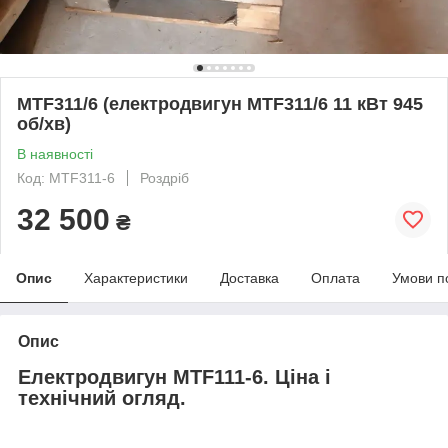
MTF311/6 (електродвигун MTF311/6 11 кВт 945
об/хв)
В наявності
Код: MTF311-6
Роздріб
32 500
₴
Опис
Характеристики
Доставка
Оплата
Умови п
Опис
Електродвигун MTF111-6. Ціна і
технічний огляд.