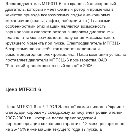
Электродвигатель MTF311-6 это крановый асинхронный
двигатель, который имеет фазный ротор и применим в
качестве привода всевозможных подъемно-крановых
механизмов (краны, лифты, лебедки и т.п.) Главными
особенностями этих машин являются возможность
варьирования скорости ротора в широком диапазоне и
плавно, а также возможность получения максимального
крутящего момента при пуске. Электродвигатель MTF311-
6 зарекомендовал себя как простая надежная и
ремонтопригодная электромашина. Наша компания успешно
поставляет двигатели MTF311-6 производства ОАО
"Ржевский краностроительный завод" с 2006г.
Цена MTF311-6
Цена MTF311-6 от ЧП "ОЛ Электро" самая низкая в Украине
благодаря хорошему складскому запасу электродвигателей
2007-2009 г.в., которые после предпродажной
переконсервации сохраняют гарантию 12 месяцев при цене
на 25-45% ниже машин текущего года выпуска, а