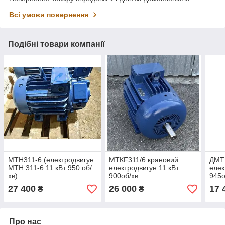
Всі умови повернення
Подібні товари компанії
MTH311-6 (електродвигун
МТКF311/6 крановий
ДMT
MTH 311-6 11 кВт 950 об/
електродвигун 11 кВт
елек
хв)
900об/хв
945о
27 400
26 000
17 
₴
₴
Про нас