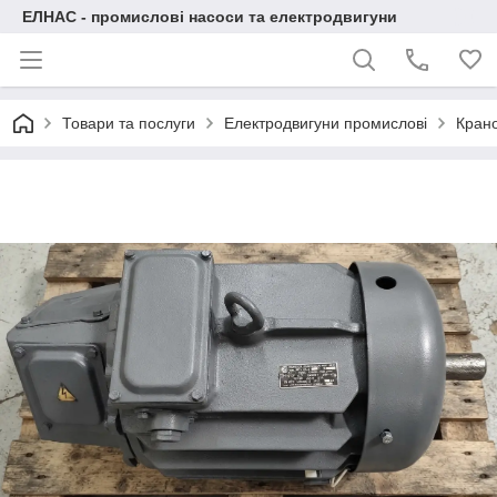
ЕЛНАС - промислові насоси та електродвигуни
Товари та послуги
Електродвигуни промислові
Крано