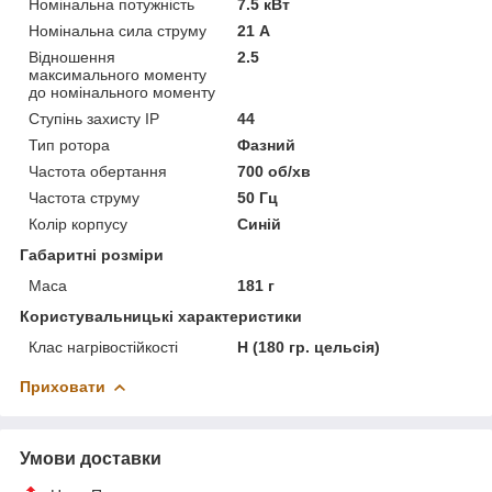
Номінальна потужність
7.5 кВт
Номінальна сила струму
21 А
Відношення
2.5
максимального моменту
до номінального моменту
Ступінь захисту IP
44
Тип ротора
Фазний
Частота обертання
700 об/хв
Частота струму
50 Гц
Колір корпусу
Синій
Габаритні розміри
Маса
181 г
Користувальницькі характеристики
Клас нагрівостійкості
Н (180 гр. цельсія)
Приховати
Умови доставки