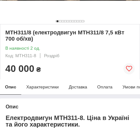
МТН311/8 (електродвигун MTH311/8 7,5 кВт
700 об/хв)
В наявності 2 од.
Код: МТН311-8
Роздріб
40 000
₴
Опис
Характеристики
Доставка
Оплата
Умови п
Опис
Електродвигун МТН311-8. Ціна в Україні
та його характеристики.