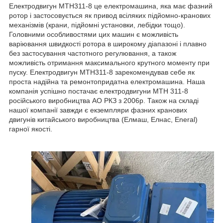
Електродвигун МТН311-8 це електромашина, яка має фазний
ротор і застосовується як привод всіляких підйомно-кранових
механізмів (крани, підйомні установки, лебідки тощо).
Головними особливостями цих машин є можливість
варіювання швидкості ротора в широкому діапазоні і плавно
без застосування частотного регулювання, а також
можливість отримання максимального крутного моменту при
пуску. Електродвигун МТН311-8 зарекомендував себе як
проста надійна та ремонтопридатна електромашина. Наша
компанія успішно постачає електродвигуни МТН 311-8
російського виробництва АО РКЗ з 2006р. Також на складі
нашої компанії завжди є екземпляри фазних кранових
двигунів китайського виробництва (Елмаш, Елнас, Eneral)
гарної якості.