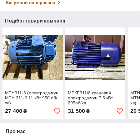
Всі умови повернення
Подібні товари компанії
MTH311-6 (електродвигун
МТКF311/8 крановий
MTH1
MTH 311-6 11 кВт 950 об/
електродвигун 7,5 кВт
МТН1
хв)
695об/хв
хв)
27 400
31 500
20 
₴
₴
Про нас