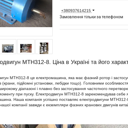
+380937614215
Замовлення тільки за телефоном
одвигун МТН312-8. Ціна в Україні та його харак
игун MTH312-8 це електромашина, яка має фазний ротор і застосує
в (крани, підйомні установки, лебідки тощо). Головними особливос
широкому діапазоні і плавно без застосування частотного перетво
моменту при пуску. Електродвигун MTH312-8 зарекомендував себе я
шина. Наша компанія успішно поставляє електродвигуни MTH312-8 
 нашої компанії завжди є екземпляри фазних кранових двигунів кита