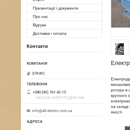
Презентації і документи
Про нас
Відгуки
Доставка і оплата
Контакти
Електр
ЕЛНАС
Електродв
механізмі
ротора в 
+380 (93) 761-42-15
крутного 
НАСОСИ І ЕЛЕКТРОДВИГУНИ
електрома
на складі
info@all-electro.com.ua
якості.