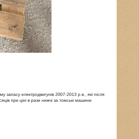
 запасу електродвигунів 2007-2013 р.в., які після
ців при ціні в рази нижчі за томські машини