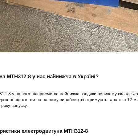
на МТН312-8 у нас найнижча в Україні?
12-8 у нашого підприємства найнижча завдяки великому складському
ажної підготовки на нашому виробництві отримують гарантію 12 міся
 року випуску.
ристики електродвигуна MTH312-8