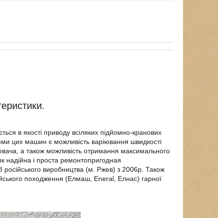
теристики.
ться в якості приводу всіляких підйомно-кранових
тями цих машин є можливість варіювання швидкості
рювача, а також можливість отримання максимального
к надійна і проста ремонтопригодная
російського виробництва (м. Ржев) з 2006р. Також
йського походження (Елмаш, Eneral, Елнас) гарної