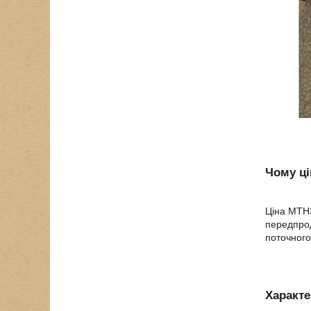
Чому ці
Ціна МТН3
передпрод
поточного
Характе