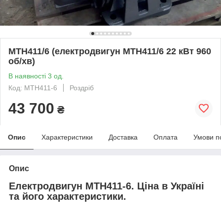
МТН411/6 (електродвигун МТН411/6 22 кВт 960
об/хв)
В наявності 3 од.
Код: MTH411-6
Роздріб
43 700
₴
Опис
Характеристики
Доставка
Оплата
Умови п
Опис
Електродвигун МТН411-6. Ціна в Україні
та його характеристики.