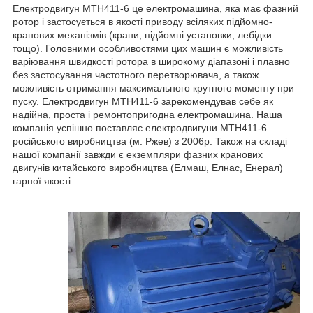
Електродвигун МТН411-6 це електромашина, яка має фазний
ротор і застосується в якості приводу всіляких підйомно-
кранових механізмів (крани, підйомні установки, лебідки
тощо). Головними особливостями цих машин є можливість
варіювання швидкості ротора в широкому діапазоні і плавно
без застосування частотного перетворювача, а також
можливість отримання максимального крутного моменту при
пуску. Електродвигун МТН411-6 зарекомендував себе як
надійна, проста і ремонтопригодна електромашина. Наша
компанія успішно поставляє електродвигуни МТН411-6
російського виробництва (м. Ржев) з 2006р. Також на складі
нашої компанії завжди є екземпляри фазних кранових
двигунів китайського виробництва (Елмаш, Елнас, Енерал)
гарної якості.