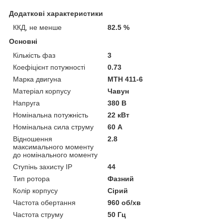
Додаткові характеристики
ККД, не менше
82.5 %
Основні
Кількість фаз
3
Коефіцієнт потужності
0.73
Марка двигуна
MTH 411-6
Матеріал корпусу
Чавун
Напруга
380 В
Номінальна потужність
22 кВт
Номінальна сила струму
60 А
Відношення
2.8
максимального моменту
до номінального моменту
Ступінь захисту IP
44
Тип ротора
Фазний
Колір корпусу
Сірий
Частота обертання
960 об/хв
Частота струму
50 Гц