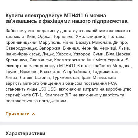
Купити електродвигун МТН411-6 можна
зв'язавшись з фахівцями нашого підприємства.
Забезпечуємо оперативну доставку за аварійними заявками в
такі міста: Київ, Одеса, Тернопіль, Хмельницький, Полтава,
Кропивницький, Маріуполь, Рівне, Бахмут, Миколаїв, Дніпро,
Сєверодонецьк, Запоріжжя, Вінниця, Чернігів, Чернівці, Львів,
Івано-Франківськ, Луцьк, Херсон, Ужгород, Суми, Біла Церква,
Кременчук, Слов'янськ, Краматорськ та інші міста України. Є
експорт на електродвигун МТН411-6 в такі країни як Молдова,
Грузія, Вірменія, Казахстан, Азербайджан, Таджикистан,
Литва, Латвія, Естонія, Туркменістан, Іран. Мінімальна
вартість митного очищення з базисом постачання FCA
становить лише 150 USD, включаючи витрати на виробництво
сертифікатів СТ-1. Комплект ЗІП не включено у вартість та
постачається за погодженням.
Приховати
Характеристики