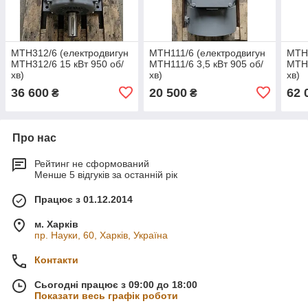
МТН312/6 (електродвигун
MTH111/6 (електродвигун
МТН4
MTH312/6 15 кВт 950 об/
МТН111/6 3,5 кВт 905 об/
MTH4
хв)
хв)
хв)
36 600
20 500
62 
₴
₴
Про нас
Рейтинг не сформований
Менше 5 відгуків за останній рік
Працює з 01.12.2014
м. Харків
пр. Науки, 60, Харків, Україна
Контакти
Сьогодні працює з 09:00 до 18:00
Показати весь графік роботи