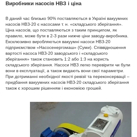
Виробники насосів НВЗ і ціна
В даний час близько 90% поставляються в Україні вакуумних
насосів НВЗ-20 є насосами т. н. «складського зберігання».
Ціна насосів, що поставляються з таким принципом, як
правило, може бути в 2-3 рази нижче ціни заводу-виробника.
Ексклюзивно виробляються вакуумні насоси НВЗ-20
підприємством «Насосенергомаш» (Суми). Співвідношення
вартості насоса НВЗ-20 заводського і «складського
зберігання» також становить 1:2 або 1:3 на користь
складського зберігання. Насоси НВЗ легко перевірити чи були
вони в експлуатації, а також видають вони свої параметри.
При дотриманні необхідної якості ревізії та переконсервації –
придбання вакуумних насосів НВЗ-20 складського зберігання
також є хорошим рішенням і економією грошей.