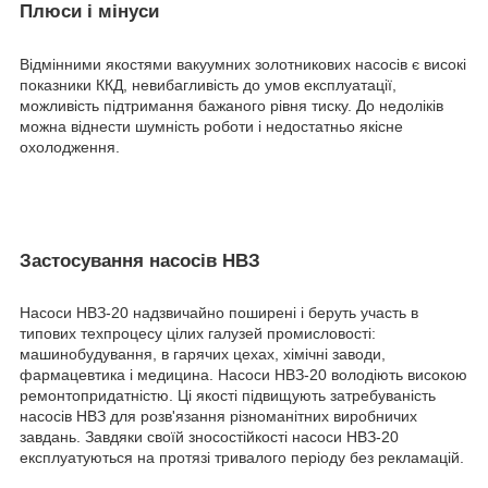
Плюси і мінуси
Відмінними якостями вакуумних золотникових насосів є високі
показники ККД, невибагливість до умов експлуатації,
можливість підтримання бажаного рівня тиску. До недоліків
можна віднести шумність роботи і недостатньо якісне
охолодження.
Застосування насосів НВЗ
Насоси НВЗ-20 надзвичайно поширені і беруть участь в
типових техпроцесу цілих галузей промисловості:
машинобудування, в гарячих цехах, хімічні заводи,
фармацевтика і медицина. Насоси НВЗ-20 володіють високою
ремонтопридатністю. Ці якості підвищують затребуваність
насосів НВЗ для розв'язання різноманітних виробничих
завдань. Завдяки своїй зносостійкості насоси НВЗ-20
експлуатуються на протязі тривалого періоду без рекламацій.