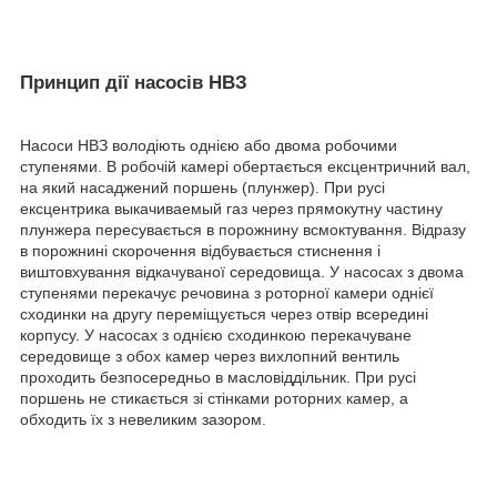
Принцип дії насосів НВЗ
Насоси НВЗ володіють однією або двома робочими
ступенями. В робочій камері обертається ексцентричний вал,
на який насаджений поршень (плунжер). При русі
ексцентрика выкачиваемый газ через прямокутну частину
плунжера пересувається в порожнину всмоктування. Відразу
в порожнині скорочення відбувається стиснення і
виштовхування відкачуваної середовища. У насосах з двома
ступенями перекачує речовина з роторної камери однієї
сходинки на другу переміщується через отвір всередині
корпусу. У насосах з однією сходинкою перекачуване
середовище з обох камер через вихлопний вентиль
проходить безпосередньо в масловіддільник. При русі
поршень не стикається зі стінками роторних камер, а
обходить їх з невеликим зазором.