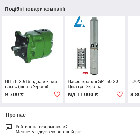
Подібні товари компанії
НПл 8-20/16 гідравлічний
Насос Speroni SPT50-20.
К20/
насос (ціна в Україні)
Ціна грн Україна
9 700
11 000
8 8
₴
від
₴
Про нас
Рейтинг не сформований
Менше 5 відгуків за останній рік