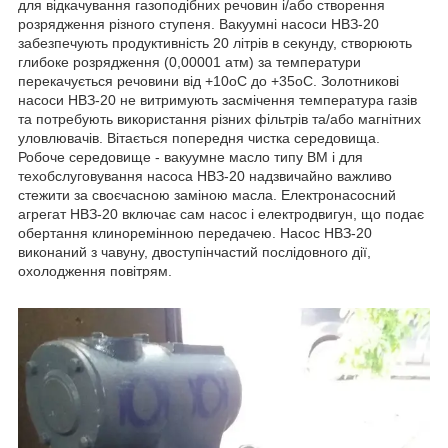
для відкачування газоподібних речовин і/або створення
розрядження різного ступеня. Вакуумні насоси НВЗ-20
забезпечують продуктивність 20 літрів в секунду, створюють
глибоке розрядження (0,00001 атм) за температури
перекачується речовини від +10оС до +35оС. Золотникові
насоси НВЗ-20 не витримують засмічення температура газів
та потребують використання різних фільтрів та/або магнітних
уловлювачів. Вітається попередня чистка середовища.
Робоче середовище - вакуумне масло типу ВМ і для
техобслуговування насоса НВЗ-20 надзвичайно важливо
стежити за своєчасною заміною масла. Електронасосний
агрегат НВЗ-20 включає сам насос і електродвигун, що подає
обертання клиноремінною передачею. Насос НВЗ-20
виконаний з чавуну, двоступінчастий послідовного дії,
охолодження повітрям.