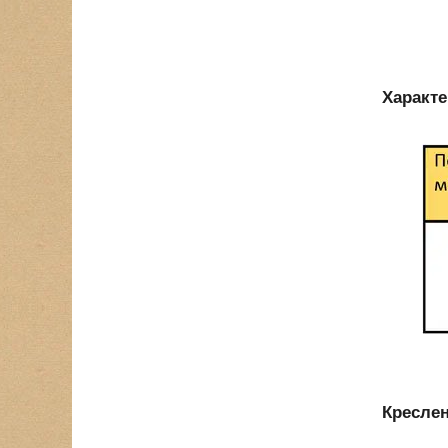
Характе
Креслен