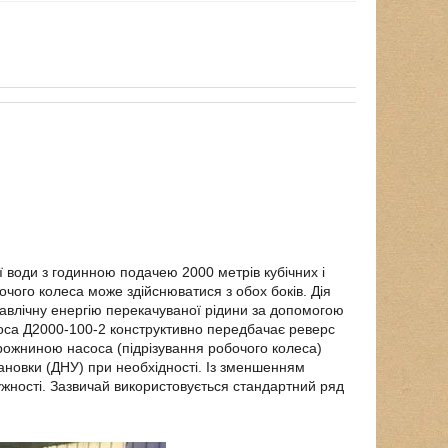
 води з годинною подачею 2000 метрів кубічних і
чого колеса може здійснюватися з обох боків. Дія
равлічну енергію перекачуваної рідини за допомогою
соса Д2000-100-2 конструктивно передбачає реверс
рожниною насоса (підрізування робочого колеса)
ановки (ДНУ) при необхідності. Із зменшенням
ужності. Зазвичай використовується стандартний ряд