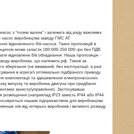
насос з "голим валом" і залежить від ряду важливих
це насос виробництва заводу ГМС АТ
ня відновленого б/в насоса. Таких пропозицій в
инципом може скласти 180 000-250 000 грн без ПДВ.
ати відновлене б/в обладнання. Наша пропозиція -
заводу-виробника, що належить рф. Також за
зберігання (не вживаний, без експлуатації, в разі
сування в агрегаті оптимально підібраного приводу.
для комплектації та здешевлення електронасосних
року випуску та виробника двигуна при придбанні
ментами захисту/управління). Застосувавши
ія розміщення (наприклад IP23 замість IP44 або IP44
астосовуються нашим підприємством для виробництва
менше ніж від чотирьох виробників і великого розкиду