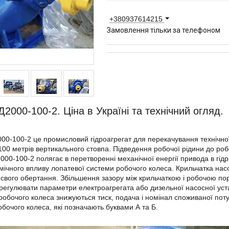
+380937614215
Замовлення тільки за телефоном
Д2000-100-2. Ціна в Україні та технічний огляд.
00-100-2 це промисловий гідроагрегат для перекачування технічної
00 метрів вертикального стовпа. Підведення робочої рідини до робо
000-100-2 полягає в перетворенні механічної енергії привода в гід
мічного впливу лопатевої системи робочого колеса. Крильчатка на
свого обертання. Збільшення зазору між крильчаткою і робочою по
регулювати параметри електроагрегата або дизельної насосної уст
робочого колеса знижуються тиск, подача і номінал споживаної пот
робочого колеса, які позначають буквами А та Б.