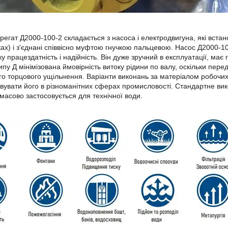
регат Д2000-100-2 складається з насоса і електродвигуна, які вста
ах) і з'єднані співвісно муфтою гнучкою пальцевою. Насос Д2000-10
ку працездатність і надійність. Він дуже зручний в експлуатації, має
ипу Д мінімізована ймовірність витоку рідини по валу, оскільки пер
о торцового ущільнення. Варіанти виконань за матеріалом робочих
вувати його в різноманітних сферах промисловості. Стандартне ви
масово застосовується для технічної води.