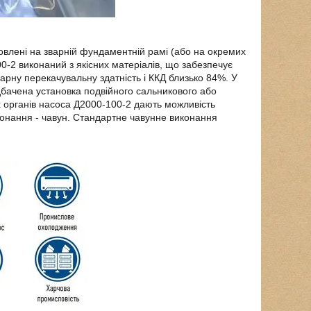
новлені на зварній фундаментній рамі (або на окремих
0-2 виконаний з якісних матеріалів, що забезпечує
 гарну перекачувальну здатність і ККД близько 84%. У
едбачена установка подвійного сальникового або
 органів насоса Д2000-100-2 дають можливість
конання - чавун. Стандартне чавунне виконання