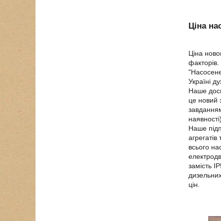
Ціна на
Ціна ново
факторів.
"Насосене
Україні д
Наше дос
це новий 
завданням
наявності
Наше підп
агрегатів
всього на
електродв
замість I
дизельних
цін.