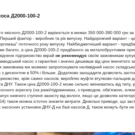
соса Д2000-100-2
го якісного Д2000-100-2 варіюється в межах 350 000-380 000 грн за 
 Перший фактор - виробник та рік випуску. Найдорожчий варіант - 
ргомаш" поточного року випуску. Найбюджетніший варіант - придбан
уже багато, а ціна Д2000-100-2 придбаного за металобрухтовим пр
відчене підприємство вкрай
не рекомендує
своїм замовникам купув
заводський насос з гарантією і значно дешевше від ціни іменитого 
 замовника ми можемо запропонувати неліквідний насос складського 
) з дисконтом в 50% і більше. Додатково заощадити дозволить засто
риємство, крім самих насосів, виробляє муфти втулково-пальцеві 
 та ДНУ. Також ціна Д2000-100-2 може сильно змінюватись від типу, 
сосного агрегату (на рамі/підрамниках, з приводом, обв'язкою, еле
игун нижчого ступеня захисту від вологи, якщо це дозволяє категор
P54) також можна істотно знизити витрати. Дизельні приводи, що з
 насосних установок ДНУ-Д на базі насосів Д, також можуть бути не 