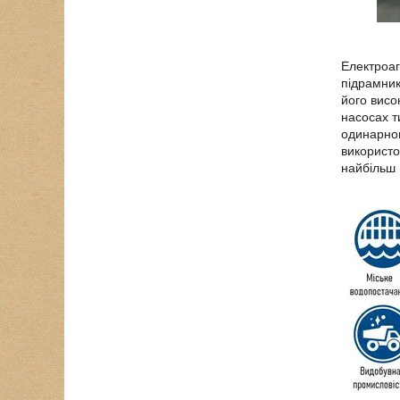
Електроаг
підрамник
його висо
насосах т
одинарног
використо
найбільш 