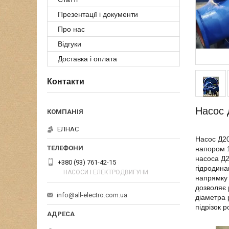
Презентації і документи
Про нас
Відгуки
Доставка і оплата
Контакти
Насос 
ЕЛНАС
Насос Д20
напором 1
насоса Д2
+380 (93) 761-42-15
гідродина
НАСОСИ І ЕЛЕКТРОДВИГУНИ
напрямку 
дозволяє 
info@all-electro.com.ua
діаметра 
підрізок 