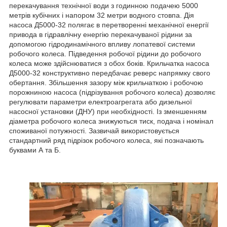
перекачування технічної води з годинною подачею 5000
метрів кубічних і напором 32 метри водного стовпа. Дія
насоса Д5000-32 полягає в перетворенні механічної енергії
привода в гідравлічну енергію перекачуваної рідини за
допомогою гідродинамічного впливу лопатевої системи
робочого колеса. Підведення робочої рідини до робочого
колеса може здійснюватися з обох боків. Крильчатка насоса
Д5000-32 конструктивно передбачає реверс напрямку свого
обертання. Збільшення зазору між крильчаткою і робочою
порожниною насоса (підрізування робочого колеса) дозволяє
регулювати параметри електроагрегата або дизельної
насосної установки (ДНУ) при необхідності. Із зменшенням
діаметра робочого колеса знижуються тиск, подача і номінал
споживаної потужності. Зазвичай використовується
стандартний ряд підрізок робочого колеса, які позначають
буквами А та Б.