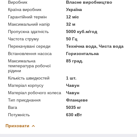
Виробник
Власне виробництво
Країна виробник
Україна
Гарантійний термін
12 міс
Максимальний напір
32 м
Пропускна здатність
5000 куб.м/год
Частота струму
50 Гц
Перекачувані середи
Технічна вода, Чиста вода
Встановлення насоса
Горизонтальна
Максимальна
85 град.
температура робочої
рідини
Кількість швидкостей
1 шт.
Матеріал корпусу
Чавун
Матеріал робочого колеса
Чавун
Тип приєднання
Фланцеве
Вага
5035 кг
Потужність
630 кВт
Приховати