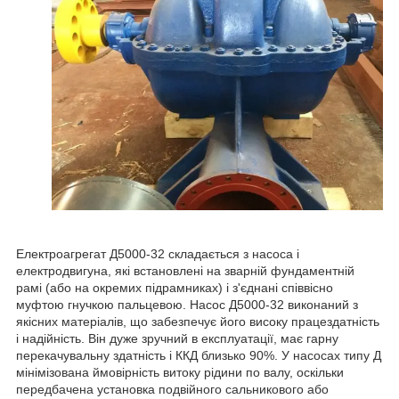
Електроагрегат Д5000-32 складається з насоса і
електродвигуна, які встановлені на зварній фундаментній
рамі (або на окремих підрамниках) і з'єднані співвісно
муфтою гнучкою пальцевою. Насос Д5000-32 виконаний з
якісних матеріалів, що забезпечує його високу працездатність
і надійність. Він дуже зручний в експлуатації, має гарну
перекачувальну здатність і ККД близько 90%. У насосах типу Д
мінімізована ймовірність витоку рідини по валу, оскільки
передбачена установка подвійного сальникового або