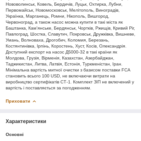
Нововолинськ, Ковель, Бердичів, Луцьк, Охтирка, Лубни,
Первомайськ, Новомосковськ, Мелітополь, Виноградів,
Українка, Марганець, Ромни, Нікополь, Вишгород,
Червоноград, а також насос можна купити в такі міста як
Баштанка, Кам'янське, Бердянськ, Чортків, Ржищів, Кривий Ріг,
Павлоград, Шостка, Славутич, Покровськ, Дружківка, Вишневе,
Умань, Волноваха, Дрогобич, Коломия, Березань,
Костянтинівка, Ірпінь, Коростень, Хуст, Косів, Олександрія.
Доступний експорт на насос Д5000-32 в такі країни як
Молдова, Грузія, Вірменія, Казахстан, Азербайджан,
Таджикистан, Литва, Латвія, Естонія, Туркменістан, Іран.
Мінімальна вартість митної очистки з базисом поставки FCA
становить всього 100 USD, не включаючи витрати на
виробництво сертифікатів СТ-1. Комплект ЗІП не включений у
вартість і поставляється за погодженням.
Приховати
Характеристики
Основні