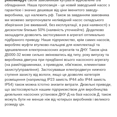
обладнання. Наша пропозиція - це новий заводський насос з
гарантією і значно дешевше від ціни іменитого заводу-
виробника, що належить рф. Також за завданням замовника
ми можемо запропонувати неліквідний насос складського
зберігання (не вживаний, без експлуатації, в разі наявності) з
дисконтом близько 50% (наявність уточнюйте). Додатково
заощадити дозволить застосування в агрегаті оптимально
підібраного приводу. Наше підприємство, крім самих насосів,
виробляє муфти втулково-пальцеві для комплектації та
здешевлення електронасосних агрегатів та ДНУ. Також ціна
Д5000-32 може сильно змінюватись від типу, року випуску та
виробника двигуна при придбанні всього насосного агрегату
(на рамі/підрамниках, з приводом, обв'язкою, елементами
захисту/управління). Застосувавши електродвигун нижчого
ступеня захисту від вологи, якщо це дозволяє категорія
розміщення (наприклад IP23 замість IP44 або IP44 замість
IP54) також можна істотно знизити витрати. Дизельні приводи,
що застосовуються нашим підприємством для виробництва
дизельних насосних установок ДНУ-Д на базі насосів Д, також
можуть бути не менше ніж від чотирьох виробників і великого
розкиду цін.