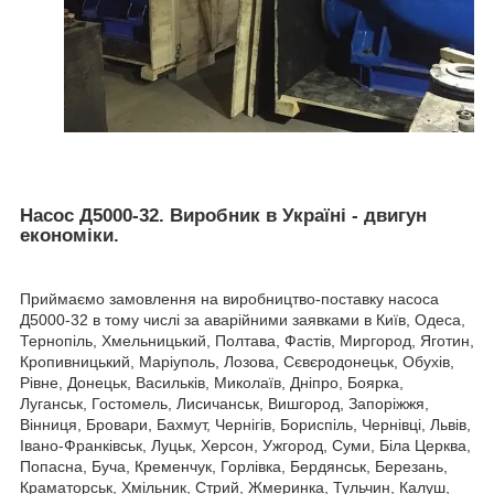
Насос Д5000-32. Виробник в Україні - двигун
економіки.
Приймаємо замовлення на виробництво-поставку насоса
Д5000-32 в тому числі за аварійними заявками в Київ, Одеса,
Тернопіль, Хмельницький, Полтава, Фастів, Миргород, Яготин,
Кропивницький, Маріуполь, Лозова, Сєвєродонецьк, Обухів,
Рівне, Донецьк, Васильків, Миколаїв, Дніпро, Боярка,
Луганськ, Гостомель, Лисичанськ, Вишгород, Запоріжжя,
Вінниця, Бровари, Бахмут, Чернігів, Бориспіль, Чернівці, Львів,
Івано-Франківськ, Луцьк, Херсон, Ужгород, Суми, Біла Церква,
Попасна, Буча, Кременчук, Горлівка, Бердянськ, Березань,
Краматорськ, Хмільник, Стрий, Жмеринка, Тульчин, Калуш,