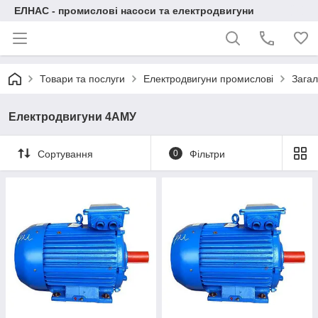
ЕЛНАС - промислові насоси та електродвигуни
Товари та послуги
Електродвигуни промислові
Загал
Електродвигуни 4АМУ
Сортування
0
Фільтри