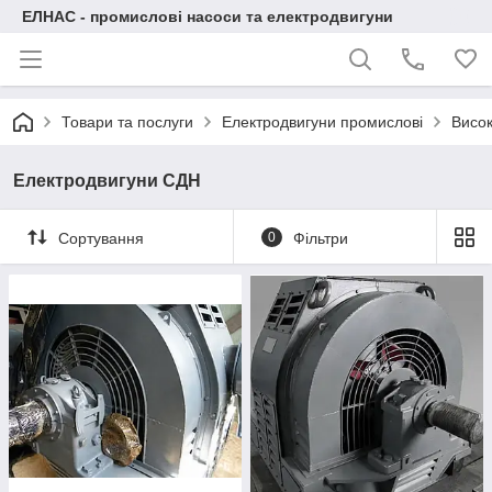
ЕЛНАС - промислові насоси та електродвигуни
Товари та послуги
Електродвигуни промислові
Висок
Електродвигуни СДН
Сортування
0
Фільтри