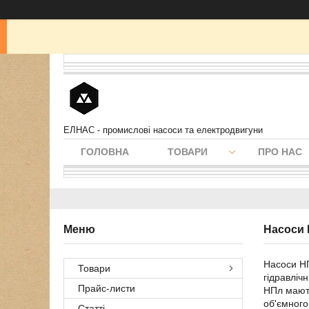
ЕЛНАС - промислові насоси та електродвигуни
ГОЛОВНА
ТОВАРИ
ПРО НАС
Насоси
Насоси НП
Товари
гідравліч
Прайс-листи
НПл мають
об'ємного
Статті