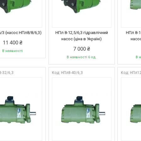
/3 (насос НПл8/8/6,3)
НПл 8-12,5/6,3 гідравлічний
НПл 8-1
насос (ціна в Україні)
насос
11 400 ₴
7 000 ₴
В наявності
В наявності 6 од.
В н
-32/6,3
НПл8-40/6,3
НПл12