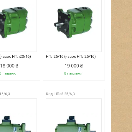
(насос НПл20/16)
НПл25/16 (насос НПл25/16)
18 000 ₴
19 000 ₴
В наявності
В наявності
16/6,3
НПл8-25/6,3