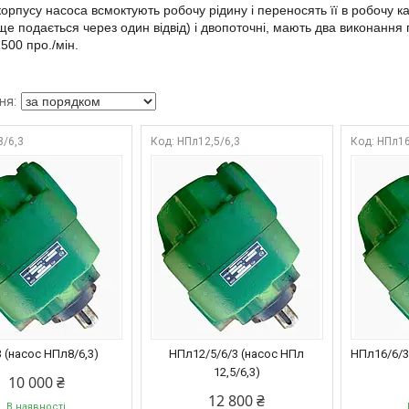
корпусу насоса всмоктують робочу рідину і переносять її в робочу 
е подається через один відвід) і двопоточні, мають два виконання п
500 про./мін.
8/6,3
НПл12,5/6,3
НПл16
 (насос НПл8/6,3)
НПл12/5/6/3 (насос НПл
НПл16/6/3
12,5/6,3)
10 000 ₴
12 800 ₴
В наявності