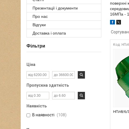
поверхні 
Презентації і документи
середовищ
16МПа - 1
Про нас
Відгуки
Доставка і оплата
НПл
Фільтри
Ціна
Пропускна здатність
Наявність
НПл8/6/3
В наявності
108