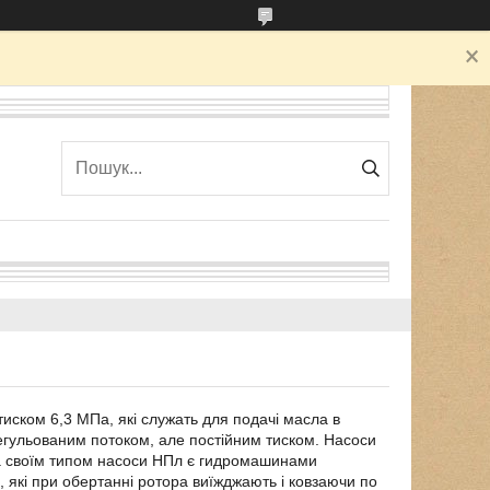
тиском 6,3 МПа, які служать для подачі масла в
регульованим потоком, але постійним тиском. Насоси
За своїм типом насоси НПл є гидромашинами
и, які при обертанні ротора виїжджають і ковзаючи по