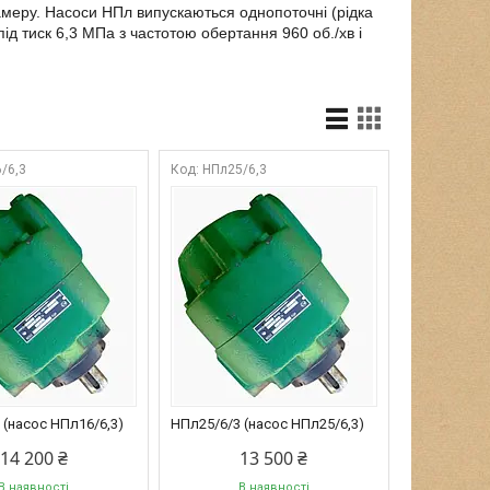
камеру. Насоси НПл випускаються однопоточні (рідка
ід тиск 6,3 МПа з частотою обертання 960 об./хв і
/6,3
НПл25/6,3
 (насос НПл16/6,3)
НПл25/6/3 (насос НПл25/6,3)
14 200 ₴
13 500 ₴
В наявності
В наявності