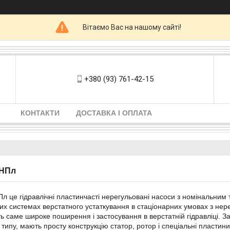
Вітаємо Вас на нашому сайті!
+380 (93) 761-42-15
КОНТАКТИ
ДОСТАВКА І ОПЛАТА
 НПл
л це гідравлічні пластинчасті нерегульовані насоси з номінальним 
них системах верстатного устаткування в стаціонарних умовах з не
 саме широке поширення і застосування в верстатній гідравліці. 
 типу, мають просту конструкцію статор, ротор і спеціальні пластин