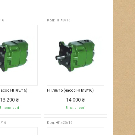
/16
НПл8/16
насос НПл5/16)
НПл8/16 (насос НПл8/16)
13 200 ₴
14 000 ₴
В наявності
В наявності
0/16
НПл25/16