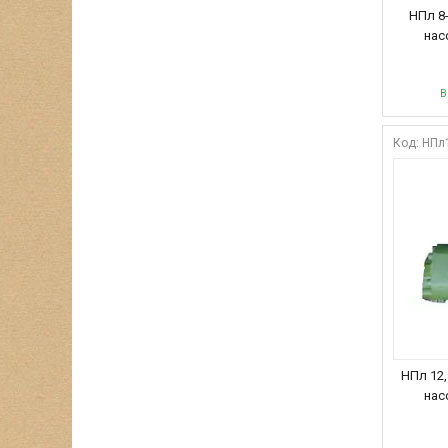
НПл 8-
насо
В
НПл1
НПл 12,
насо